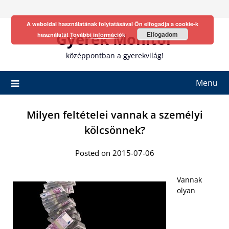
Skip
to
A weboldal használatának folytatásával Ön elfogadja a cookie-k
content
Gyerek Monitor
Elfogadom
használatát
További információk
középpontban a gyerekvilág!
Menu
Milyen feltételei vannak a személyi
kölcsönnek?
Posted on 2015-07-06
Vannak
olyan