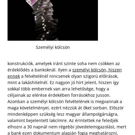
Személyi kölcsön
konstrukciók, amelyek iránt szinte soha nem csökken az
érdeklődés a bankoknál. Ilyen a
személyi kölcsön, hiszen
ennek
a felvételénél nincsenek olyan szigorú előírások,
mint a lakáshitelnél. Ez nagyon jó hírt jelent, hiszen így
sokkal több embernek van arra lehetősége, hogy a
céljainak az elérése érdekében forrásokhoz jusson.
Azonban a személyi kölcsön felvételének is megvannak a
maga követelményei, ezért nézzük át őket sorban. Először
mindenképpen szükség lesz magyar állampolgárságra,
valamint bejelentett lakcímre. Az érintettek ne feledjék
elhozni a 30 napnál nem régebbi jövedelemigazolást, mert
a bank ezen dokumentum alapján fogja meghatározni,