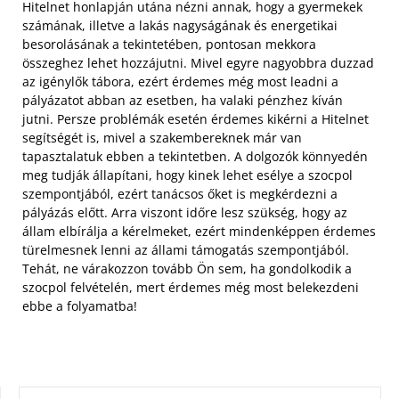
Hitelnet honlapján utána nézni annak, hogy a gyermekek
számának, illetve a lakás nagyságának és energetikai
besorolásának a tekintetében, pontosan mekkora
összeghez lehet hozzájutni. Mivel egyre nagyobbra duzzad
az igénylők tábora, ezért érdemes még most leadni a
pályázatot abban az esetben, ha valaki pénzhez kíván
jutni. Persze problémák esetén érdemes kikérni a Hitelnet
segítségét is, mivel a szakembereknek már van
tapasztalatuk ebben a tekintetben. A dolgozók könnyedén
meg tudják állapítani, hogy kinek lehet esélye a szocpol
szempontjából, ezért tanácsos őket is megkérdezni a
pályázás előtt. Arra viszont időre lesz szükség, hogy az
állam elbírálja a kérelmeket, ezért mindenképpen érdemes
türelmesnek lenni az állami támogatás szempontjából.
Tehát, ne várakozzon tovább Ön sem, ha gondolkodik a
szocpol felvételén, mert érdemes még most belekezdeni
ebbe a folyamatba!
KERESÉS: