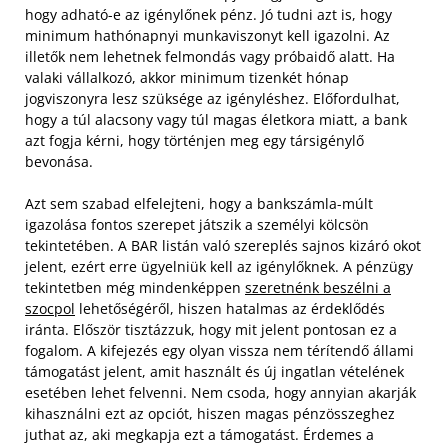
hogy adható-e az igénylőnek pénz. Jó tudni azt is, hogy
minimum hathónapnyi munkaviszonyt kell igazolni. Az
illetők nem lehetnek felmondás vagy próbaidő alatt. Ha
valaki vállalkozó, akkor minimum tizenkét hónap
jogviszonyra lesz szüksége az igényléshez. Előfordulhat,
hogy a túl alacsony vagy túl magas életkora miatt, a bank
azt fogja kérni, hogy történjen meg egy társigénylő
bevonása.
Azt sem szabad elfelejteni, hogy a bankszámla-múlt
igazolása fontos szerepet játszik a személyi kölcsön
tekintetében. A BAR listán való szereplés sajnos kizáró okot
jelent, ezért erre ügyelniük kell az igénylőknek. A pénzügy
tekintetben még mindenképpen
szeretnénk beszélni a
szocpol
lehetőségéről, hiszen hatalmas az érdeklődés
iránta. Először tisztázzuk, hogy mit jelent pontosan ez a
fogalom. A kifejezés egy olyan vissza nem térítendő állami
támogatást jelent, amit használt és új ingatlan vételének
esetében lehet felvenni. Nem csoda, hogy annyian akarják
kihasználni ezt az opciót, hiszen magas pénzösszeghez
juthat az, aki megkapja ezt a támogatást. Érdemes a