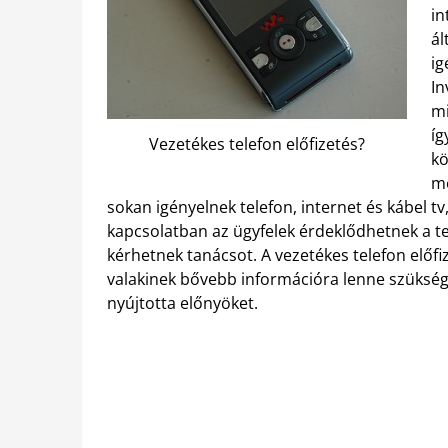
in
ál
ig
In
mi
íg
Vezetékes telefon előfizetés?
kö
mé
sokan igényelnek telefon, internet és kábel tv, 
kapcsolatban az ügyfelek érdeklődhetnek a te
kérhetnek tanácsot. A vezetékes telefon előfi
valakinek bővebb információra lenne szüksége
nyújtotta előnyöket.