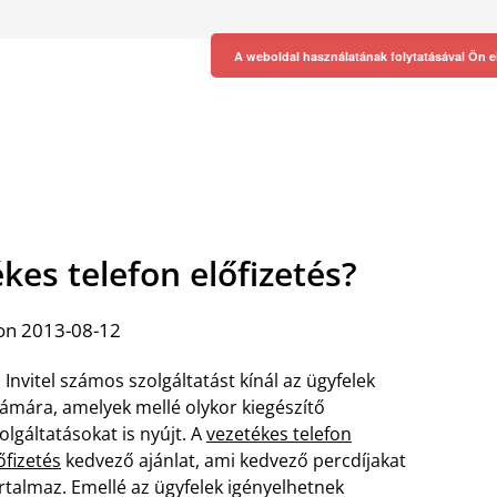
A weboldal használatának folytatásával Ön e
kes telefon előfizetés?
on 2013-08-12
 Invitel számos szolgáltatást kínál az ügyfelek
ámára, amelyek mellé olykor kiegészítő
olgáltatásokat is nyújt. A
vezetékes telefon
őfizetés
kedvező ajánlat, ami kedvező percdíjakat
rtalmaz. Emellé az ügyfelek igényelhetnek