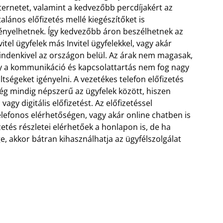
ternetet, valamint a kedvezőbb percdíjakért az
talános előfizetés mellé kiegészítőket is
ényelhetnek. Így kedvezőbb áron beszélhetnek az
vitel ügyfelek más Invitel ügyfelekkel, vagy akár
ndenkivel az országon belül.
Az árak nem magasak,
y a kommunikáció és kapcsolattartás nem fog nagy
ltségeket igényelni. A vezetékes telefon előfizetés
g mindig népszerű az ügyfelek között, hiszen
vagy digitális előfizetést. Az előfizetéssel
lefonos elérhetőségen, vagy akár online chatben is
zetés részletei elérhetőek a honlapon is, de ha
, akkor bátran kihasználhatja az ügyfélszolgálat