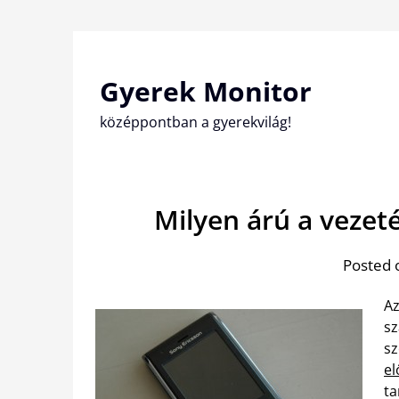
Skip
to
content
Gyerek Monitor
középpontban a gyerekvilág!
Milyen árú a vezeté
Posted 
Az
sz
sz
el
ta