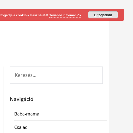
Elfogadom
lfogadja a cookie-k használatát
További információk
KERESÉS:
Navigáció
Baba-mama
Család