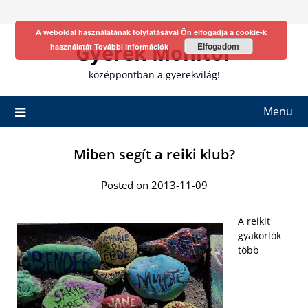
Skip
to
A weboldal használatának folytatásával Ön elfogadja a cookie-k
content
Gyerek Monitor
Elfogadom
használatát
További információk
középpontban a gyerekvilág!
Menu
Miben segít a reiki klub?
Posted on 2013-11-09
A reikit
gyakorlók
több