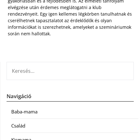
gyakorlásban és a fejlődésben is. Az elméleti tanfolyam
elvégzése után érdemes meglátogatni a klub
rendezvényeit. Egy igen kellemes légkörben tanulhatnak és
cserélhetnek tapasztalatot az érdeklődők és olyan
információkat is szerezhetnek, amelyeket a szemináriumok
során nem hallottak.
KERESÉS:
Navigáció
Baba-mama
Család
Kismama