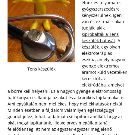
élnek és folyamatos
gyógyszerszedésre
kényszerülnek. Igen
van és ezt már sokan
tudják, akik
kipróbálták a Tens
készülék hatását
. A
készülék, egy olyan
elektroterápiás
eszköz, amely nagyon
gyenge elektromos
Tens készülék
áramot küld vezetéken
keresztül az
elektródába, amelyet
a bőrre kell helyezni. Ez a nagyon gyenge elektromosság
hatékonyan csillapítja az akut és a krónikus fájdalmakat is.
Ami egyáltalán nem mellékes, hogy mellékhatások nélkül.
Minden esetben a fájdalom valamilyen egészségügyi
gondot jelez, tehát fájdalmat csillapítani anélkül, hogy az
okát megállapítanánk, illetve orvos megállapítaná,
felelőtlenség. Itt nem az egyszer-egyszer megjelenő