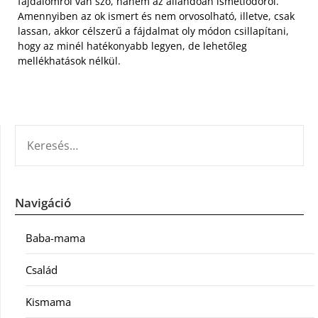
fájdalomról van szó, hanem az állandóan ismétlődőről.
Amennyiben az ok ismert és nem orvosolható, illetve, csak
lassan, akkor célszerű a fájdalmat oly módon csillapítani,
hogy az minél hatékonyabb legyen, de lehetőleg
mellékhatások nélkül.
KERESÉS:
Navigáció
Baba-mama
Család
Kismama