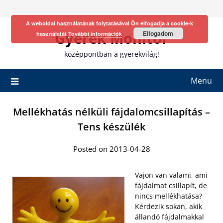
Skip
to
A weboldal használatának folytatásával Ön elfogadja a cookie-k
content
Gyerek Monitor
Elfogadom
használatát
További információk
középpontban a gyerekvilág!
Menu
Mellékhatás nélküli fájdalomcsillapítás –
Tens készülék
Posted on 2013-04-28
Vajon van valami, ami
fájdalmat csillapít, de
nincs mellékhatása?
Kérdezik sokan, akik
állandó fájdalmakkal