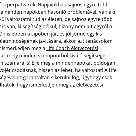
ládi perpatvarok. Napjainkban sajnos egyre több
a minden napokban hasonló problémával. Van aki
kül változtatni tud az életén, de sajnos egyre több
is van, ki segítség nélkül, bizony nem jut egyről a
Ön is ebben a cipőben jár, és jól jönne egy kis
 életminőségének javítására, akkor azt tanácsolom
y ismerkedjen meg a
Life Coach életvezetési
al
, mely minden szempontból kiváló segítséget
 Ön számára is! Élje meg a mindennapokat boldogan,
övőjét csodásnak, hiszen az lehet, ha változtat! A Life
égével ez garantáltan sikerülni fog, úgyhogy csak
hatok, hogy ismerkedjen meg az életvezetési