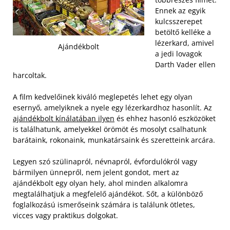
Ennek az egyik
kulcsszerepet
betöltő kelléke a
lézerkard, amivel
Ajándékbolt
a jedi lovagok
Darth Vader ellen
harcoltak.
A film kedvelőinek kiváló meglepetés lehet egy olyan
esernyő, amelyiknek a nyele egy lézerkardhoz hasonlít. Az
ajándékbolt kínálatában ilyen
és ehhez hasonló eszközöket
is találhatunk, amelyekkel örömöt és mosolyt csalhatunk
barátaink, rokonaink, munkatársaink és szeretteink arcára.
Legyen szó szülinapról, névnapról, évfordulókról vagy
bármilyen ünnepről, nem jelent gondot, mert az
ajándékbolt egy olyan hely, ahol minden alkalomra
megtalálhatjuk a megfelelő ajándékot. Sőt, a különböző
foglalkozású ismerőseink számára is találunk ötletes,
vicces vagy praktikus dolgokat.