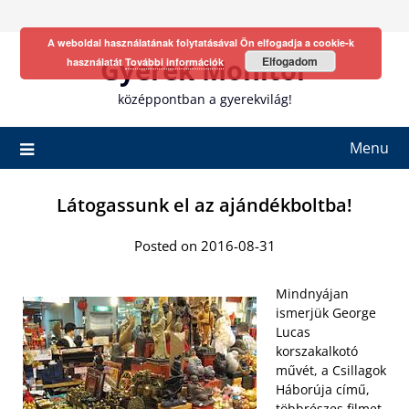
Skip
to
A weboldal használatának folytatásával Ön elfogadja a cookie-k
content
Gyerek Monitor
Elfogadom
használatát
További információk
középpontban a gyerekvilág!
Menu
Látogassunk el az ajándékboltba!
Posted on 2016-08-31
Mindnyájan
ismerjük George
Lucas
korszakalkotó
művét, a Csillagok
Háborúja című,
többrészes filmet.