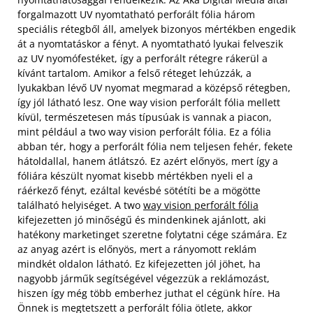
forgalmazott UV nyomtatható perforált fólia három
speciális rétegből áll, amelyek bizonyos mértékben engedik
át a nyomtatáskor a fényt. A nyomtatható lyukai felveszik
az UV nyomófestéket, így a perforált rétegre rákerül a
kívánt tartalom. Amikor a felső réteget lehúzzák, a
lyukakban lévő UV nyomat megmarad a középső rétegben,
így jól látható lesz. One way vision perforált fólia mellett
kívül, természetesen más típusúak is vannak a piacon,
mint például a two way vision perforált fólia. Ez a fólia
abban tér, hogy a perforált fólia nem teljesen fehér, fekete
hátoldallal, hanem átlátszó. Ez azért előnyös, mert így a
fóliára készült nyomat kisebb mértékben nyeli el a
ráérkező fényt, ezáltal kevésbé sötétíti be a mögötte
található helyiséget. A two
way vision perforált fólia
kifejezetten jó minőségű és mindenkinek ajánlott, aki
hatékony marketinget szeretne folytatni cége számára. Ez
az anyag azért is előnyös, mert a rányomott reklám
mindkét oldalon látható. Ez kifejezetten jól jöhet, ha
nagyobb járműk segítségével végezzük a reklámozást,
hiszen így még több emberhez juthat el cégünk híre. Ha
Önnek is megtetszett a perforált fólia ötlete, akkor