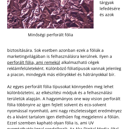
tárgyak
lefedésére
és azok
Minőségi perforált fólia
biztosítására. Sok esetben azonban ezek a fóliák a
marketingvilágában is felhasználásra kerülnek. Ilyen a
perforált fólia, ami remekül
alkalmazható cégek
reklámfelületeként. Különböző fóliatípusok vannak jelenleg
a piacon, mindegyik más előnyökkel és hátrányokkal bír.
Az egyes perforált fólia típusokat könnyedén meg lehet
különböztetni, az elkészítési módjuk és a felhasználási
területük alapján. A hagyományos one way vision perforált
fólia többnyire az igen fejlett solvent és eco-solvent
nyomással nyomható, ami nagy részletességet eredményez
és a kívánt tartalom igen élethűen fog megjelenni a fólián.
Ezzel szemben kapható olyan fólia is, ami UV
nyomtathatósággal rendelkezik. Az Aka Digital Media által