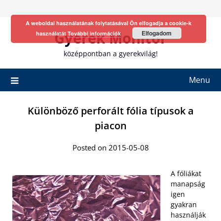
Skip
to
A weboldal használatának folytatásával Ön elfogadja a cookie-k
content
Gyerek Monitor
Elfogadom
használatát
További információk
középpontban a gyerekvilág!
Menu
Különböző perforált fólia típusok a
piacon
Posted on 2015-05-08
A fóliákat
manapság
igen
gyakran
használják