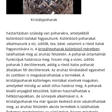
Kristálypoharak
háztartásban szükség van poharakra, amelyekből
különböző italokat fogyasztunk. Különböző poharakat
alkalmazunk a víz, üdítők, tea, kávé, valamint a rövid italok
fogyasztására is. A
kristálypoharak különböző méretben
találhatóak meg az áruház felületén. A poharak űrtartalmát
funkciójuk határozza meg, hiszen míg a vizes, üdítős
poharak 3 deciliteresek, addig a rövid italos poharak
általában fél deciliteresek. Az áruház kínálatából egyesével
és szettben is megvásárolhatóak a termékek. A
kristálypoharak különleges mintákat viselnek magukon,
amelyeket mindig az adott stílus határoz meg.
A poharak
kiváló anyagból készültek, bátran használhatóak a
hétköznapokban, de ünnepek alkalmával is. A
kristálypoharak ma már igazán kedvező áron vásárolhatóak
meg, az áruház felületén akciós termékek is találhatóak.
Érdemes megtekinteni az ajánlatokat, hiszen mindenki