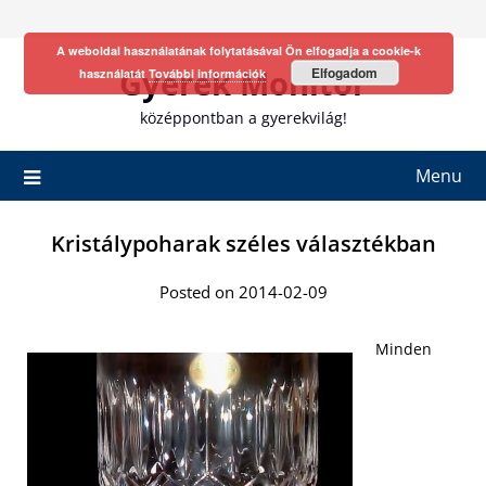
Skip
to
A weboldal használatának folytatásával Ön elfogadja a cookie-k
content
Gyerek Monitor
Elfogadom
használatát
További információk
középpontban a gyerekvilág!
Menu
Kristálypoharak széles választékban
Posted on 2014-02-09
Minden