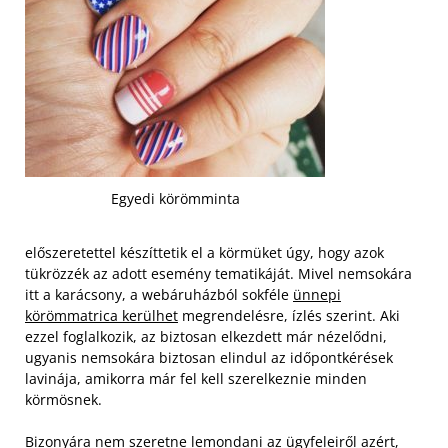
Egyedi körömminta
előszeretettel készíttetik el a körmüket úgy, hogy azok
tükrözzék az adott esemény tematikáját. Mivel nemsokára
itt a karácsony, a webáruházból sokféle
ünnepi
körömmatrica kerülhet
megrendelésre, ízlés szerint. Aki
ezzel foglalkozik, az biztosan elkezdett már nézelődni,
ugyanis nemsokára biztosan elindul az időpontkérések
lavinája, amikorra már fel kell szerelkeznie minden
körmösnek.
Bizonyára nem szeretne lemondani az ügyfeleiről azért,