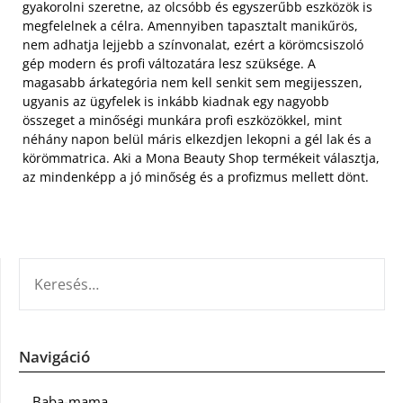
gyakorolni szeretne, az olcsóbb és egyszerűbb eszközök is
megfelelnek a célra. Amennyiben tapasztalt manikűrös,
nem adhatja lejjebb a színvonalat, ezért a körömcsiszoló
gép modern és profi változatára lesz szüksége. A
magasabb árkategória nem kell senkit sem megijesszen,
ugyanis az ügyfelek is inkább kiadnak egy nagyobb
összeget a minőségi munkára profi eszközökkel, mint
néhány napon belül máris elkezdjen lekopni a gél lak és a
körömmatrica. Aki a Mona Beauty Shop termékeit választja,
az mindenképp a jó minőség és a profizmus mellett dönt.
KERESÉS:
Navigáció
Baba-mama