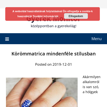
Skip
to
A weboldal használatának folytatásával Ön elfogadja a cookie-k
content
Gyerek Monitor
Elfogadom
használatát
További információk
középpontban a gyerekvilág!
Menu
Körömmatrica mindenféle stílusban
Posted on 2019-12-01
Akármilyen
alkalomról
is van szó,
a hölgyek