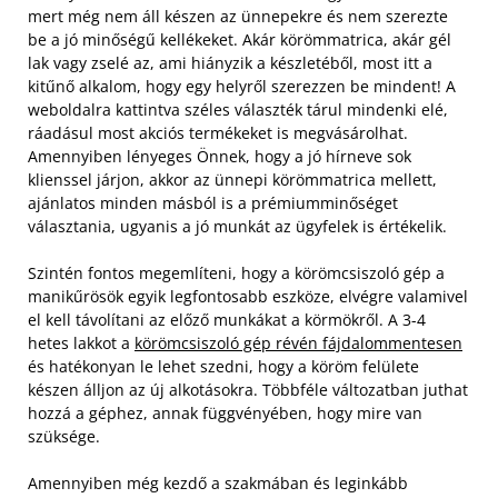
mert még nem áll készen az ünnepekre és nem szerezte
be a jó minőségű kellékeket. Akár körömmatrica, akár gél
lak vagy zselé az, ami hiányzik a készletéből, most itt a
kitűnő alkalom, hogy egy helyről szerezzen be mindent! A
weboldalra kattintva széles választék tárul mindenki elé,
ráadásul most akciós termékeket is megvásárolhat.
Amennyiben lényeges Önnek, hogy a jó hírneve sok
klienssel járjon, akkor az ünnepi körömmatrica mellett,
ajánlatos minden másból is a prémiumminőséget
választania, ugyanis a jó munkát az ügyfelek is értékelik.
Szintén fontos megemlíteni, hogy a körömcsiszoló gép a
manikűrösök egyik legfontosabb eszköze, elvégre valamivel
el kell távolítani az előző munkákat a körmökről. A 3-4
hetes lakkot a
körömcsiszoló gép révén fájdalommentesen
és hatékonyan le lehet szedni, hogy a köröm felülete
készen álljon az új alkotásokra. Többféle változatban juthat
hozzá a géphez, annak függvényében, hogy mire van
szüksége.
Amennyiben még kezdő a szakmában és leginkább