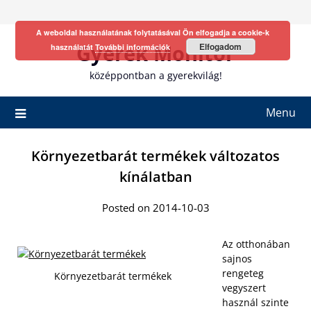
Skip
to
A weboldal használatának folytatásával Ön elfogadja a cookie-k
content
Gyerek Monitor
Elfogadom
használatát
További információk
középpontban a gyerekvilág!
Menu
Környezetbarát termékek változatos
kínálatban
Posted on 2014-10-03
Az otthonában
sajnos
rengeteg
Környezetbarát termékek
vegyszert
használ szinte