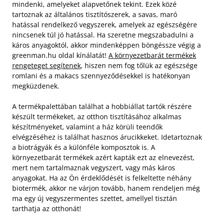
mindenki, amelyeket alapvetőnek tekint. Ezek közé
tartoznak az általános tisztítószerek, a savas, maró
hatással rendelkező vegyszerek, amelyek az egészségére
nincsenek túl jó hatással. Ha szeretne megszabadulni a
káros anyagoktól, akkor mindenképpen böngéssze végig a
greenman.hu oldal kínálatát!
A környezetbarát termékek
rengeteget segítenek
, hiszen nem fog tőlük az egészsége
romlani és a makacs szennyeződésekkel is hatékonyan
megküzdenek.
A termékpalettában találhat a hobbiállat tartók részére
készült termékeket, az otthon tisztításához alkalmas
készítményeket, valamint a ház körüli teendők
elvégzéséhez is találhat hasznos árucikkeket. Idetartoznak
a biotrágyák és a különféle komposztok is. A
környezetbarát termékek azért kapták ezt az elnevezést,
mert nem tartalmaznak vegyszert, vagy más káros
anyagokat. Ha az Ön érdeklődését is felkeltette néhány
biotermék, akkor ne várjon tovább, hanem rendeljen még
ma egy új vegyszermentes szettet, amellyel tisztán
tarthatja az otthonát!