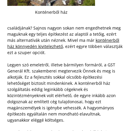
Konténerből ház
családjának? Sajnos nagyon sokan nem engedhetnek meg
maguknak egy teljes építkezést az alaptól a tetőig, ezért
más alternatívák után néznek. Mivel ma már
konténerből
ház könnyedén kivitelezhető
, ezért egyre többen választják
ezt a szuper opciót.
Legyen szó emeletről, illetve bármilyen formáról, a GST
Generál Kft. szakemberei megtervezik Önnek és meg is
alkotják. Ez a fejlesztés sokkal olcsóbb építkezési
lehetőséget biztosít mindenkinek.
A konténerből ház
szolgáltatás eddig leginkább cégeknek és
közintézményeknek volt elérhető, de egyre inkább azon
dolgoznak az említett cég tulajdonosai, hogy ezt
magánszemélyek is igénybe vehessék. A hagyományos
építkezés egyáltalán nem mondható elavultnak,
ugyanakkor eléggé költséges.