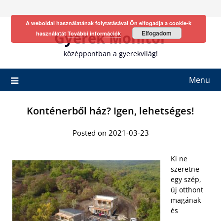
Skip
to
A weboldal használatának folytatásával Ön elfogadja a cookie-k
content
Gyerek Monitor
Elfogadom
használatát
További információk
középpontban a gyerekvilág!
Menu
Konténerből ház? Igen, lehetséges!
Posted on 2021-03-23
Ki ne
szeretne
egy szép,
új otthont
magának
és