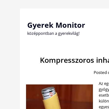
Skip
to
content
Gyerek Monitor
középpontban a gyerekvilág!
Kompresszoros inha
Posted 
Az eg
gyógy
esetb
külön
egyes