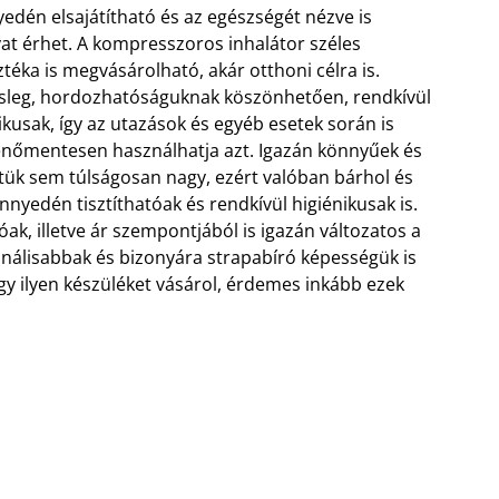
edén elsajátítható és az egészségét nézve is
at érhet. A kompresszoros inhalátor széles
ztéka is megvásárolható, akár otthoni célra is.
sleg, hordozhatóságuknak köszönhetően, rendkívül
ikusak, így az utazások és egyéb esetek során is
nőmentesen használhatja azt.
Igazán könnyűek és
ük sem túlságosan nagy, ezért valóban bárhol és
nyedén tisztíthatóak és rendkívül higiénikusak is.
óak, illetve ár szempontjából is igazán változatos a
onálisabbak és bizonyára strapabíró képességük is
y ilyen készüléket vásárol, érdemes inkább ezek