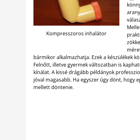
könny
arany
válas
Melle
Kompresszoros inhalátor
prakt
zökke
méret
bármikor alkalmazhatja. Ezek a készülékek kön
Felnőtt, illetve gyermek változatban is kaphat
kínálat. A kissé drágább példányok professzi
jóval magasabb. Ha egyszer úgy dönt, hogy eg
mellett döntenie.