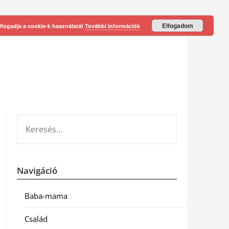
Elfogadom
lfogadja a cookie-k használatát
További információk
KERESÉS:
Navigáció
Baba-mama
Család