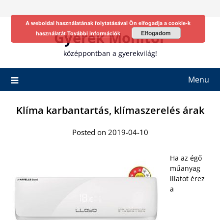
Skip
to
A weboldal használatának folytatásával Ön elfogadja a cookie-k
content
Gyerek Monitor
Elfogadom
használatát
További információk
középpontban a gyerekvilág!
Menu
Klíma karbantartás, klímaszerelés árak
Posted on 2019-04-10
Ha az égő
műanyag
illatot érez
a