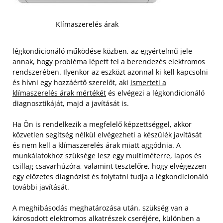
Klímaszerelés árak
légkondicionáló működése közben, az egyértelmű jele
annak, hogy probléma lépett fel a berendezés elektromos
rendszerében. Ilyenkor az eszközt azonnal ki kell kapcsolni
és hívni egy hozzáértő szerelőt, aki
ismerteti a
klímaszerelés árak mértékét
és elvégezi a légkondicionáló
diagnosztikáját, majd a javítását is.
Ha Ön is rendelkezik a megfelelő képzettséggel, akkor
közvetlen segítség nélkül elvégezheti a készülék javítását
és nem kell a klímaszerelés árak miatt aggódnia. A
munkálatokhoz szüksége lesz egy multiméterre, lapos és
csillag csavarhúzóra, valamint tesztelőre, hogy elvégezzen
egy előzetes diagnózist és folytatni tudja a légkondicionáló
további javítását.
A meghibásodás meghatározása után, szükség van a
károsodott elektromos alkatrészek cseréjére, különben a