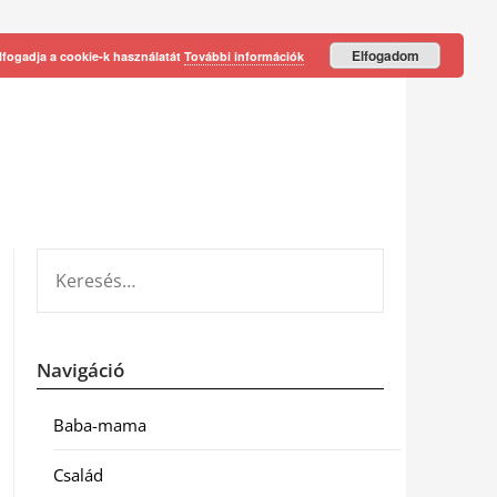
Elfogadom
lfogadja a cookie-k használatát
További információk
KERESÉS:
Navigáció
Baba-mama
Család