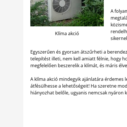
A folya
megtalá
közisme
rendelh
Klíma akció
sikerne
Egyszerűen és gyorsan átszűrheti a berendezé
telepítést illeti, nem kell amiatt félnie, hogy
megfelelően beszerelik a klímát, és máris élve
A klíma akció mindegyik ajánlatára érdemes le
átfésülhesse a lehetőségeit! Ha szeretne mo
hiányozhat belőle, ugyanis nemcsak nyáron kö