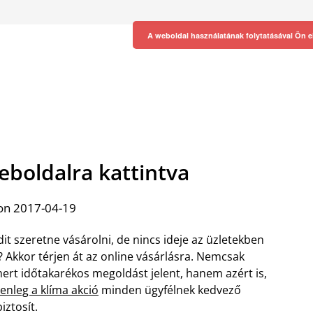
A weboldal használatának folytatásával Ön e
eboldalra kattintva
on 2017-04-19
it szeretne vásárolni, de nincs ideje az üzletekben
i? Akkor térjen át az online vásárlásra. Nemcsak
mert időtakarékos megoldást jelent, hanem azért is,
lenleg a klíma akció
minden ügyfélnek kedvező
iztosít.