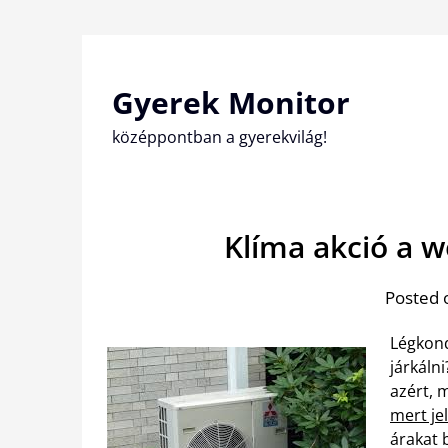
Skip
to
content
Gyerek Monitor
középpontban a gyerekvilág!
Klíma akció a w
Posted 
Légkond
járkáln
azért, 
mert je
árakat b