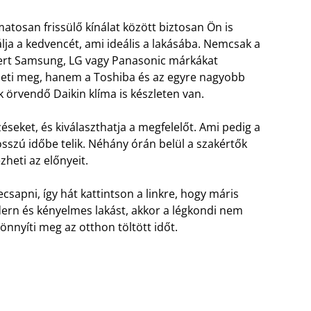
matosan frissülő kínálat között biztosan Ön is
lja a kedvencét, ami ideális a lakásába. Nemcsak a
rt Samsung, LG vagy Panasonic márkákat
eti meg, hanem a Toshiba és az egyre nagyobb
k örvendő Daikin klíma is készleten van.
seket, és kiválaszthatja a megfelelőt. Ami pedig a
 hosszú időbe telik. Néhány órán belül a szakértők
zheti az előnyeit.
csapni, így hát kattintson a linkre, hogy máris
dern és kényelmes lakást, akkor a légkondi nem
nnyíti meg az otthon töltött időt.