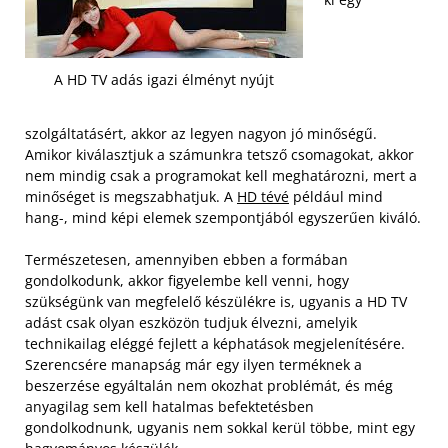
A HD TV adás igazi élményt nyújt
szolgáltatásért, akkor az legyen nagyon jó minőségű.
Amikor kiválasztjuk a számunkra tetsző csomagokat, akkor
nem mindig csak a programokat kell meghatározni, mert a
minőséget is megszabhatjuk. A
HD tévé
például mind
hang-, mind képi elemek szempontjából egyszerűen kiváló.
Természetesen, amennyiben ebben a formában
gondolkodunk, akkor figyelembe kell venni, hogy
szükségünk van megfelelő készülékre is, ugyanis a HD TV
adást csak olyan eszközön tudjuk élvezni, amelyik
technikailag eléggé fejlett a képhatások megjelenítésére.
Szerencsére manapság már egy ilyen terméknek a
beszerzése egyáltalán nem okozhat problémát, és még
anyagilag sem kell hatalmas befektetésben
gondolkodnunk, ugyanis nem sokkal kerül többe, mint egy