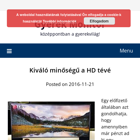
Skip
to
A weboldal használatának folytatásával Ön elfogadja a cookie-k
content
Gyerek Monitor
Elfogadom
használatát
További információk
középpontban a gyerekvilág!
Menu
Kiváló minőségű a HD tévé
Posted on 2016-11-21
Egy előfizető
általában azt
gondolhatja,
hogy
amennyiben
már pénzt ad
ki egy