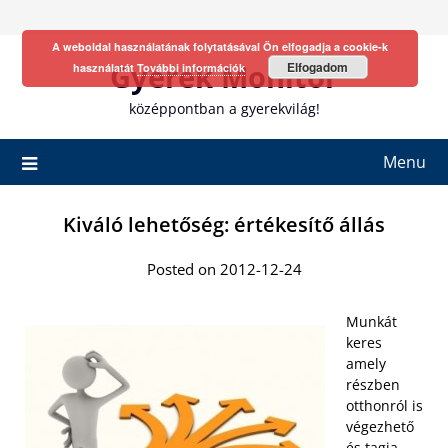
Skip
to
A weboldal használatának folytatásával Ön elfogadja a cookie-k
content
Gyerek Monitor
Elfogadom
használatát
További információk
középpontban a gyerekvilág!
Menu
Kiváló lehetőség: értékesítő állás
Posted on 2012-12-24
Munkát
keres
amely
részben
otthonról is
végezhető
és tagja