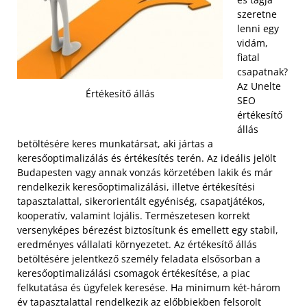
szeretne
lenni egy
vidám,
fiatal
csapatnak?
Az Unelte
Értékesítő állás
SEO
értékesítő
állás
betöltésére keres munkatársat, aki jártas a
keresőoptimalizálás és értékesítés terén. Az ideális jelölt
Budapesten vagy annak vonzás körzetében lakik és már
rendelkezik keresőoptimalizálási, illetve értékesítési
tapasztalattal, sikerorientált egyéniség, csapatjátékos,
kooperatív, valamint lojális. Természetesen korrekt
versenyképes bérezést biztosítunk és emellett egy stabil,
eredményes vállalati környezetet.
Az értékesítő állás
betöltésére jelentkező személy feladata elsősorban a
keresőoptimalizálási csomagok értékesítése, a piac
felkutatása és ügyfelek keresése. Ha minimum két-három
év tapasztalattal rendelkezik az előbbiekben felsorolt