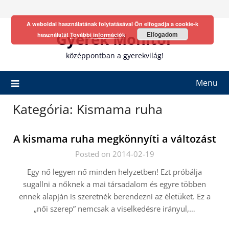
Skip
to
A weboldal használatának folytatásával Ön elfogadja a cookie-k
content
Gyerek Monitor
Elfogadom
használatát
További információk
középpontban a gyerekvilág!
Menu
Kategória:
Kismama ruha
A kismama ruha megkönnyíti a változást
Posted on 2014-02-19
Egy nő legyen nő minden helyzetben! Ezt próbálja
sugallni a nőknek a mai társadalom és egyre többen
ennek alapján is szeretnék berendezni az életüket. Ez a
„női szerep” nemcsak a viselkedésre irányul,…