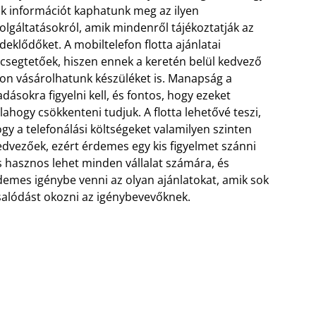
k információt kaphatunk meg az ilyen
olgáltatásokról, amik mindenről tájékoztatják az
deklődőket. A mobiltelefon flotta ajánlatai
csegtetőek, hiszen ennek a keretén belül kedvező
on vásárolhatunk készüléket is.
Manapság a
adásokra figyelni kell, és fontos, hogy ezeket
lahogy csökkenteni tudjuk. A flotta lehetővé teszi,
gy a telefonálási költségeket valamilyen szinten
kedvezőek, ezért érdemes egy kis figyelmet szánni
s hasznos lehet minden vállalat számára, és
Érdemes igénybe venni az olyan ajánlatokat, amik sok
salódást okozni az igénybevevőknek.