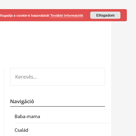
Elfogadom
lfogadja a cookie-k használatát
További információk
KERESÉS:
Navigáció
Baba-mama
Család