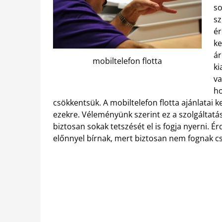
so
sz
ér
ke
ár
mobiltelefon flotta
ki
va
ho
csökkentsük. A mobiltelefon flotta ajánlatai 
ezekre. Véleményünk szerint ez a szolgáltatá
biztosan sokak tetszését el is fogja nyerni. 
előnnyel bírnak, mert biztosan nem fognak c