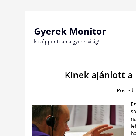
Skip
to
content
Gyerek Monitor
középpontban a gyerekvilág!
Kinek ajánlott a
Posted 
Ez
so
n
le
ha