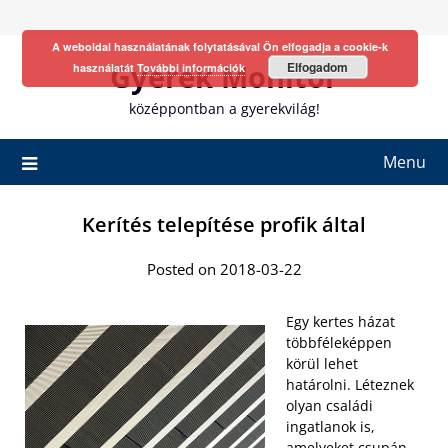
Skip
to
A weboldal használatának folytatásával Ön elfogadja a cookie-k
content
Gyerek Monitor
Elfogadom
használatát
További információk
középpontban a gyerekvilág!
Menu
Kerítés telepítése profik által
Posted on 2018-03-22
Egy kertes házat
többféleképpen
körül lehet
határolni. Léteznek
olyan családi
ingatlanok is,
amelyeket csupán