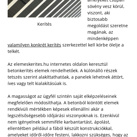
sövény vesz körül,
viszont, aki
biztosabb
Kerítés
megoldást szeretne
magának, az
mindenképpen
valamilyen konkrét kerítés
szerkezettel kell körbe ölelje a
telkét.
Az elemeskerites.hu internetes oldalon keresztül
betonkerítés elemek rendelhetőek. A különálló részek
tetszés szerint alakíttathatóak, a panelek lehetnek áttört,
íves vagy telt kialakításúak is.
A magasságot az ügyfél szintén saját elképzeléseinek
megfelelően módosíthatja. A betonból kiöntött elemek
rendkívüli mértékben képesek ellenállni akár a
legszélsőségesebb időjárási viszonyoknak is. Ezenkívül
nem igényelnek semmiféle karbantartást, ápolást,
ellentétben például a fából készült konstrukciókkal,
amelyeket időről-időre festeni, lakkozni szükséges, hogy az