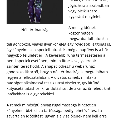
jógázásra a szabadban
vagy biciklizésre
egyaránt megfelel.
A meleg időnek
Női térdnadrág
köszönhetően
megszabadulhatunk a
téli göncöktől, vagyis ilyenkor elég egy rövidebb leggings is,
így kényelmesen sportolhatunk és még a napfény is a bőr
nagyobb felületét éri. A kevesebb ruha természetesen a
benti sportok esetében, mint a fitnesz vagy aerobic,
szintén teret hódít.
A shapeclothes.hu webáruház
gondoskodik arról, hogy a női térdnadrág is megtalálható
legyen a felhozatalában. A divatos színek, minták a
nadrágot alkalmassá teszik utcai viseletre, így kitűnő
kutyasétáltatáshoz, kiránduláshoz, de akár az önfeledt kinti
játékokhoz is a gyerekekkel.
A remek minőségű anyag rugalmassága hihetetlen
kényelmet biztosít, a tartóssága pedig lehetővé teszi a
zavartalan időtöltést, ugyanis a viselőjének nem kell arra