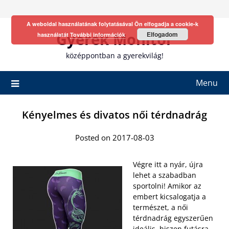
Skip
to
A weboldal használatának folytatásával Ön elfogadja a cookie-k
content
Gyerek Monitor
Elfogadom
használatát
További információk
középpontban a gyerekvilág!
Menu
Kényelmes és divatos női térdnadrág
Posted on 2017-08-03
Végre itt a nyár, újra
lehet a szabadban
sportolni! Amikor az
embert kicsalogatja a
természet, a női
térdnadrág egyszerűen
ideális, hiszen futásra,