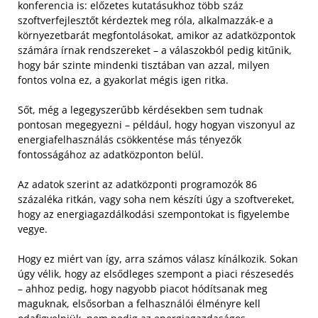
konferencia is: előzetes kutatásukhoz több száz
szoftverfejlesztőt kérdeztek meg róla, alkalmazzák-e a
környezetbarát megfontolásokat, amikor az adatközpontok
számára írnak rendszereket – a válaszokból pedig kitűnik,
hogy bár szinte mindenki tisztában van azzal, milyen
fontos volna ez, a gyakorlat mégis igen ritka.
Sőt, még a legegyszerűbb kérdésekben sem tudnak
pontosan megegyezni – például, hogy hogyan viszonyul az
energiafelhasználás csökkentése más tényezők
fontosságához az adatközponton belül.
Az adatok szerint az adatközponti programozók 86
százaléka ritkán, vagy soha nem készíti úgy a szoftvereket,
hogy az energiagazdálkodási szempontokat is figyelembe
vegye.
Hogy ez miért van így, arra számos válasz kínálkozik. Sokan
úgy vélik, hogy az elsődleges szempont a piaci részesedés
– ahhoz pedig, hogy nagyobb piacot hódítsanak meg
maguknak, elsősorban a felhasználói élményre kell