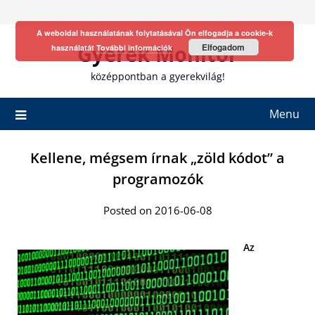
Skip
to
A weboldal használatának folytatásával Ön elfogadja a cookie-k
content
Gyerek Monitor
Elfogadom
használatát
További információk
középpontban a gyerekvilág!
Menu
Kellene, mégsem írnak „zöld kódot” a
programozók
Posted on 2016-06-08
Az