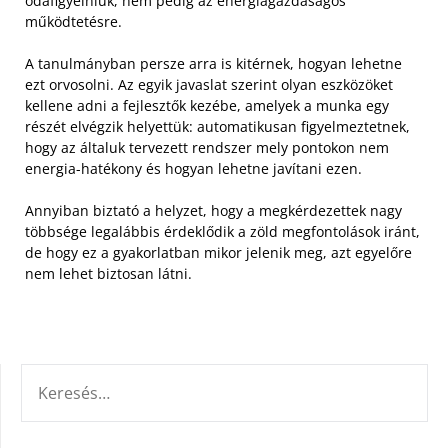
odafigyelniük, nem pedig az energiagazdaságos
működtetésre.
A tanulmányban persze arra is kitérnek, hogyan lehetne
ezt orvosolni. Az egyik javaslat szerint olyan eszközöket
kellene adni a fejlesztők kezébe, amelyek a munka egy
részét elvégzik helyettük: automatikusan figyelmeztetnek,
hogy az általuk tervezett rendszer mely pontokon nem
energia-hatékony és hogyan lehetne javítani ezen.
Annyiban biztató a helyzet, hogy a megkérdezettek nagy
többsége legalábbis érdeklődik a zöld megfontolások iránt,
de hogy ez a gyakorlatban mikor jelenik meg, azt egyelőre
nem lehet biztosan látni.
KERESÉS: