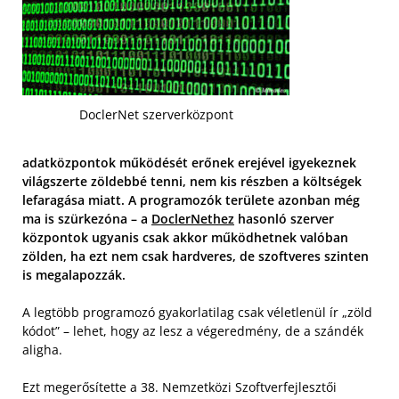
DoclerNet szerverközpont
adatközpontok működését erőnek erejével igyekeznek
világszerte zöldebbé tenni, nem kis részben a költségek
lefaragása miatt. A programozók területe azonban még
ma is szürkezóna – a
DoclerNethez
hasonló szerver
központok ugyanis csak akkor működhetnek valóban
zölden, ha ezt nem csak hardveres, de szoftveres szinten
is megalapozzák.
A legtöbb programozó gyakorlatilag csak véletlenül ír „zöld
kódot” – lehet, hogy az lesz a végeredmény, de a szándék
aligha.
Ezt megerősítette a 38. Nemzetközi Szoftverfejlesztői