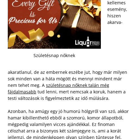
kellemes
esemény,
hiszen
akarva-
Születésnap nőknek
akaratlanul, de az embernek eszébe jut, hogy már milyen
sok minden van a háta mögött és mennyi mindent már
nem tehet meg. A
születésnap nőknek talán még
fájdalmasabb
tud lenni, mert nemcsak a koruk, hanem a
testi változások is figyelmeztetik az idő múlására.
Azonban, ha amúgy egy jó humorú hölgyről van szó, akkor
hamar kibillenthető ebből a szomorú, komor állapotból,
mégpedig valamilyen vicces ajándékkal. Ez finoman
célozhat arra a bizonyos két számjegyre is, ami a korát
jellemzi, de mindenképpen olyan színben tűntesse fel,