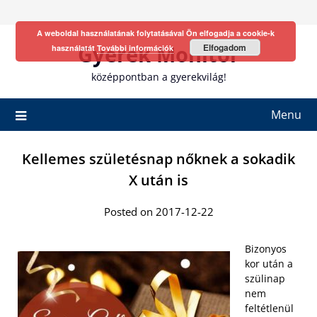
Skip
to
A weboldal használatának folytatásával Ön elfogadja a cookie-k
content
Gyerek Monitor
Elfogadom
használatát
További információk
középpontban a gyerekvilág!
Menu
Kellemes születésnap nőknek a sokadik
X után is
Posted on 2017-12-22
Bizonyos
kor után a
szülinap
nem
feltétlenül