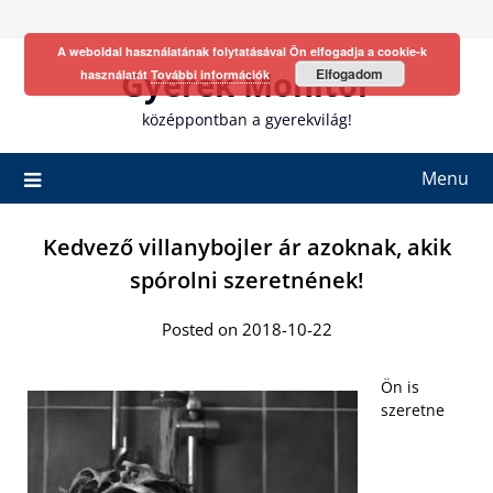
Skip
to
A weboldal használatának folytatásával Ön elfogadja a cookie-k
content
Gyerek Monitor
Elfogadom
használatát
További információk
középpontban a gyerekvilág!
Menu
Kedvező villanybojler ár azoknak, akik
spórolni szeretnének!
Posted on 2018-10-22
Ön is
szeretne