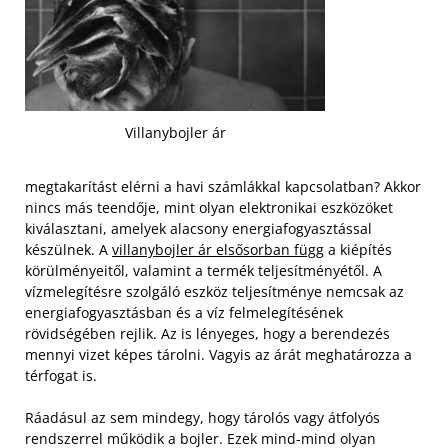
Villanybojler ár
megtakarítást elérni a havi számlákkal kapcsolatban? Akkor
nincs más teendője, mint olyan elektronikai eszközöket
kiválasztani, amelyek alacsony energiafogyasztással
készülnek. A
villanybojler ár elsősorban függ
a kiépítés
körülményeitől, valamint a termék teljesítményétől. A
vízmelegítésre szolgáló eszköz teljesítménye nemcsak az
energiafogyasztásban és a víz felmelegítésének
rövidségében rejlik. Az is lényeges, hogy a berendezés
mennyi vizet képes tárolni. Vagyis az árát meghatározza a
térfogat is.
Ráadásul az sem mindegy, hogy tárolós vagy átfolyós
rendszerrel működik a bojler. Ezek mind-mind olyan