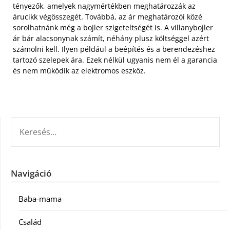
tényezők, amelyek nagymértékben meghatározzák az
árucikk végösszegét. Továbbá, az ár meghatározói közé
sorolhatnánk még a bojler szigeteltségét is. A villanybojler
ár bár alacsonynak számít, néhány plusz költséggel azért
számolni kell. Ilyen például a beépítés és a berendezéshez
tartozó szelepek ára. Ezek nélkül ugyanis nem él a garancia
és nem működik az elektromos eszköz.
KERESÉS:
Navigáció
Baba-mama
Család