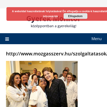
Skip
to
A weboldal használatának folytatásával Ön elfogadja a cookie-k használatá
content
Gyerek Monitor
Elfogadom
információk
középpontban a gyerekvilág!
Menu
http://www.mozgasszerv.hu/szolgaltatasok