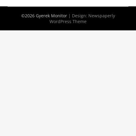
©2026 Gyerek Monitor
| Design:
Newspaperly
WordPress Theme