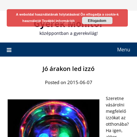
Skip
to
A weboldal használatának folytatásával Ön elfogadja a cookie-k
content
Gyerek Monitor
Elfogadom
használatát
További információk
középpontban a gyerekvilág!
Menu
Jó árakon led izzó
Posted on 2015-06-07
Szeretne
vásárolni
megfelelő
izzókat az
otthonába?
Ha igen,
akkor