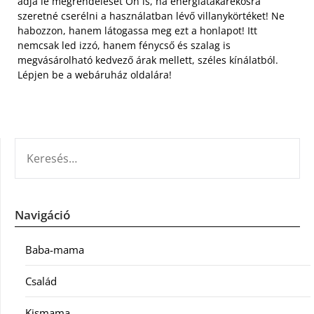
adja le megrendelését Ön is, ha energiatakarékosra
szeretné cserélni a használatban lévő villanykörtéket! Ne
habozzon, hanem látogassa meg ezt a honlapot! Itt
nemcsak led izzó, hanem fénycső és szalag is
megvásárolható kedvező árak mellett, széles kínálatból.
Lépjen be a webáruház oldalára!
KERESÉS:
Navigáció
Baba-mama
Család
Kismama