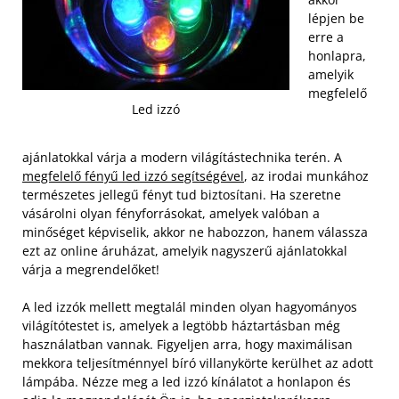
lépjen be
erre a
honlapra,
amelyik
megfelelő
Led izzó
ajánlatokkal várja a modern világítástechnika terén. A
megfelelő fényű led izzó segítségével
, az irodai munkához
természetes jellegű fényt tud biztosítani. Ha szeretne
vásárolni olyan fényforrásokat, amelyek valóban a
minőséget képviselik, akkor ne habozzon, hanem válassza
ezt az online áruházat, amelyik nagyszerű ajánlatokkal
várja a megrendelőket!
A led izzók mellett megtalál minden olyan hagyományos
világítótestet is, amelyek a legtöbb háztartásban még
használatban vannak. Figyeljen arra, hogy maximálisan
mekkora teljesítménnyel bíró villanykörte kerülhet az adott
lámpába. Nézze meg a led izzó kínálatot a honlapon és