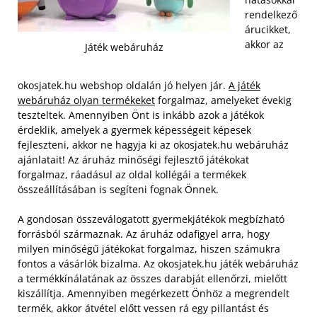
rendelkező
árucikket,
akkor az
Játék webáruház
okosjatek.hu webshop oldalán jó helyen jár.
A játék
webáruház olyan termékeket
forgalmaz, amelyeket évekig
teszteltek. Amennyiben Önt is inkább azok a játékok
érdeklik, amelyek a gyermek képességeit képesek
fejleszteni, akkor ne hagyja ki az okosjatek.hu webáruház
ajánlatait! Az áruház minőségi fejlesztő játékokat
forgalmaz, ráadásul az oldal kollégái a termékek
összeállításában is segíteni fognak Önnek.
A gondosan összeválogatott gyermekjátékok megbízható
forrásból származnak. Az áruház odafigyel arra, hogy
milyen minőségű játékokat forgalmaz, hiszen számukra
fontos a vásárlók bizalma. Az okosjatek.hu játék webáruház
a termékkínálatának az összes darabját ellenőrzi, mielőtt
kiszállítja. Amennyiben megérkezett Önhöz a megrendelt
termék, akkor átvétel előtt vessen rá egy pillantást és