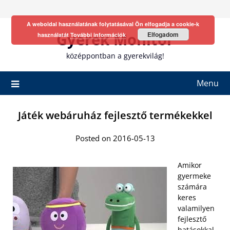
Skip
to
A weboldal használatának folytatásával Ön elfogadja a cookie-k
content
Gyerek Monitor
Elfogadom
használatát
További információk
középpontban a gyerekvilág!
Menu
Játék webáruház fejlesztő termékekkel
Posted on 2016-05-13
Amikor
gyermeke
számára
keres
valamilyen
fejlesztő
hatásokkal