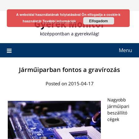
Skip
to
A weboldal használatának folytatásával Ön elfogadja a cookie-k
content
Gyerek Monitor
Elfogadom
használatát
További információk
középpontban a gyerekvilág!
Menu
Járműiparban fontos a gravírozás
Posted on 2015-04-17
Nagyobb
járműipari
beszállító
cégek