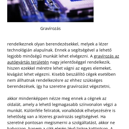
Gravírozás
rendelkeznek olyan berendezésekkel, melyek a lézer
technológián alapulnak. Ennek a segítségével a lehető
legjobb minőségű munkát lehet elvégezni. A
gravírozás az
autógyártás területén
nagy jelentőséggel rendelkezik,
hiszen ezekkel méretre lehet vágni az egyes elemeket,
kivágást lehet végezni. Kisebb beszállító cégek esetében
nem állhatnak rendelkezésre az ehhez szükséges
berendezések, így ha szeretne gravírozást végeztetni,
akkor mindenképpen nézze meg ennek a cégnek az
oldalát, amely a lehető legmagasabb színvonalon végzi a
munkát. Különféle feliratok, vonalkódok elhelyezésére is
lehetőség van a lézeres gravírozás segítségével. Ha
szeretné pontosan megismerni a szolgáltatást, akkor ne
habozzon, hanem a cikk elején lévő linkre kattintson. A