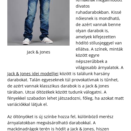
divatos
ruhadarabokban. Kissé
nőiesnek is mondható,
de azért vannak benne
olyan darabok is,
amelyek kifejezetten
hódító stílusjeggyel van
ellátva. A színek, minták
Jack & Jones
között egyre
népszerűbbek a
világosabb árnyalatok. A
Jack & Jones idei modelljei
között is találunk harsány
darabokat. Talán egyeseknek túl provokatívnak is tűnhet,
de azért vannak klasszikus darabok is a Jack & Jones
tárában. Utcai öltözékek között tudunk válogatni. A
fényekkel szabadon lehet játszadozni, főleg, ha azokat matt
variációkkal látjuk el.
Az öltönyöket is új színbe hozza fel, különböző merész
árnyalatokban megvásárolható darabokkal. A
mackónadrágok terén is hódít a Jack & Jones, hiszen