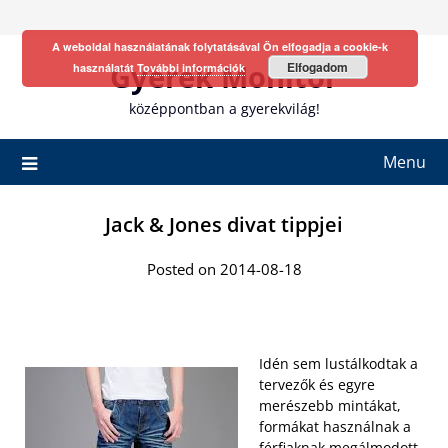
Skip
to
A weboldal használatának folytatásával Ön elfogadja a cookie-k
content
Gyerek Monitor
Elfogadom
használatát
További információk
középpontban a gyerekvilág!
Menu
Jack & Jones divat tippjei
Posted on 2014-08-18
Idén sem lustálkodtak a
tervezők és egyre
merészebb mintákat,
formákat használnak a
férfiaknak megálmodott