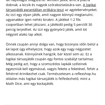
dobnak, a kicsik és nagyok szórakoztatására van.
A logikai
társasjáték garantáltan próbára teszi
az agytekervényeket.
Az Izzi egy olyan játék, amit nagyon könnyű megtanulni,
ugyanakkor igen nehéz kirakni. A játékot 1-2 fős
csoportban lehet játszani, a játékidő pedig 5 perctől 30
percig terjedhet. Az Izzi egy gyönyörű játék, amit 64
négyzet alakú lap alkot.
Önnek csupán annyi dolga van, hogy bizonyos időn belül a
64 lapot úgy elhelyezze, hogy azok egy nagy négyzetet
alkossanak. Könnyűnek hangzik, bár közel sem az. Ez a
logikai társasjáték csupán egy fontos szabályt tartalmaz.
Még pedig azt, hogy a szomszédos lapkák széleinek
egyezniük kell egymással, vagyis fekete a feketével, fehér a
fehérrel érintkezhet csak. Természetesen a reflexshop.hu
oldalon más logikai társasjáték is felfedezhető, mint a
Math Dice, ami egy kockajáték.