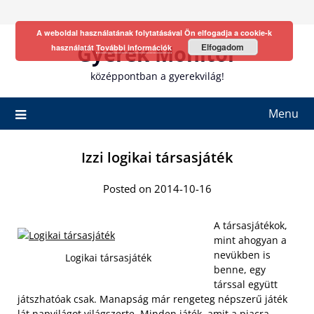
Skip
to
A weboldal használatának folytatásával Ön elfogadja a cookie-k
content
Gyerek Monitor
Elfogadom
használatát
További információk
középpontban a gyerekvilág!
Menu
Izzi logikai társasjáték
Posted on 2014-10-16
A társasjátékok,
mint ahogyan a
nevükben is
Logikai társasjáték
benne, egy
társsal együtt
játszhatóak csak. Manapság már rengeteg népszerű játék
lát napvilágot világszerte. Minden játék, amit a piacra