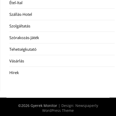
Étel-Ital
Szállás-Hotel
Szolgáltatás
Szórakozás-Játék
Tehetségkutató
Vásárlás
Hírek
©2026 Gyerek Monitor
| Design:
Newspaperly
WordPress Theme