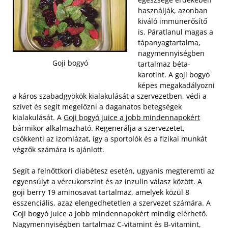
használják, azonban
kiváló immunerősítő
is. Páratlanul magas a
tápanyagtartalma,
nagymennyiségben
Goji bogyó
tartalmaz béta-
karotint. A goji bogyó
képes megakadályozni
a káros szabadgyökök kialakulását a szervezetben, védi a
szívet és segít megelőzni a daganatos betegségek
kialakulását. A
Goji bogyó juice a jobb mindennapokért
bármikor alkalmazható. Regenerálja a szervezetet,
csökkenti az izomlázat, így a sportolók és a fizikai munkát
végzők számára is ajánlott.
Segít a felnőttkori diabétesz esetén, ugyanis megteremti az
egyensúlyt a vércukorszint és az inzulin válasz között. A
goji berry 19 aminosavat tartalmaz, amelyek közül 8
esszenciális, azaz elengedhetetlen a szervezet számára. A
Goji bogyó juice a jobb mindennapokért mindig elérhető.
Nagymennyiségben tartalmaz C-vitamint és B-vitamint,