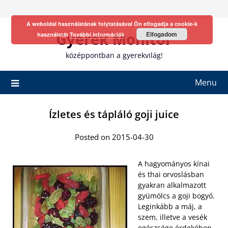
Skip
to
A weboldal használatának folytatásával Ön elfogadja a cookie-k
content
Gyerek Monitor
Elfogadom
használatát
További információk
középpontban a gyerekvilág!
Menu
Ízletes és tápláló goji juice
Posted on 2015-04-30
A hagyományos kínai
és thai orvoslásban
gyakran alkalmazott
gyümölcs a goji bogyó.
Leginkább a máj, a
szem, illetve a vesék
egészsége érdekében