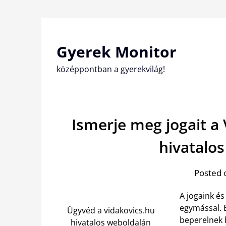
Skip
to
content
Gyerek Monitor
középpontban a gyerekvilág!
Ismerje meg jogait a
hivatalo
Posted 
A jogaink é
egymással. E
Ügyvéd a vidakovics.hu
beperelnek 
hivatalos weboldalán