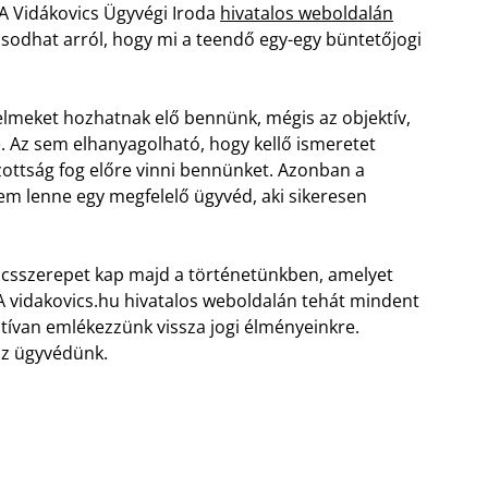
 A Vidákovics Ügyvégi Iroda
hivatalos weboldalán
odhat arról, hogy mi a teendő egy-egy büntetőjogi
elmeket hozhatnak elő bennünk, mégis az objektív,
é. Az sem elhanyagolható, hogy kellő ismeretet
ozottság fog előre vinni bennünket. Azonban a
em lenne egy megfelelő ügyvéd, aki sikeresen
lcsszerepet kap majd a történetünkben, amelyet
. A vidakovics.hu hivatalos weboldalán tehát mindent
tívan emlékezzünk vissza jogi élményeinkre.
 az ügyvédünk.