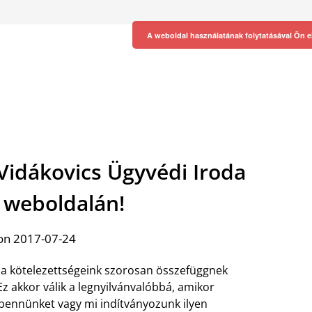
A weboldal használatának folytatásával Ön e
 Vidákovics Ügyvédi Iroda
s weboldalán!
on 2017-07-24
s a kötelezettségeink szorosan összefüggnek
z akkor válik a legnyilvánvalóbbá, amikor
bennünket vagy mi indítványozunk ilyen