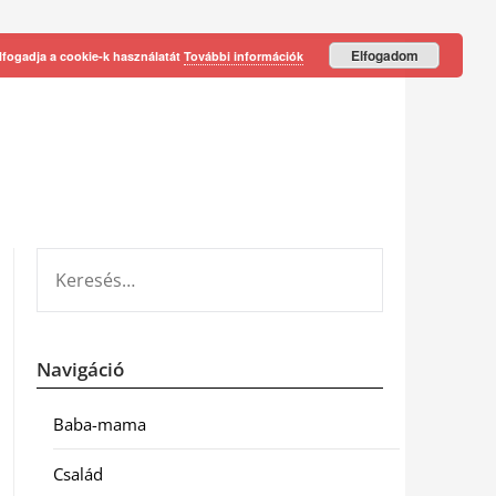
Elfogadom
lfogadja a cookie-k használatát
További információk
KERESÉS:
Navigáció
Baba-mama
Család