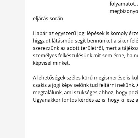
folyamatot.
megbizonyos
eljárás során.
Habár az egyszerű jogi lépések is komoly érz
higgadt látásmód segít bennünket a siker fel
szerezzünk az adott területről, mert a tájék
személyes felkészülésünk mit sem érne, ha n
képvisel minket.
A lehetőségek széles körű megismerése is ku
csakis a jogi képviselőnk tud feltárni nekünk
megtalálunk, ami szükséges ahhoz, hogy pozi
Ugyanakkor fontos kérdés az is, hogy ki lesz