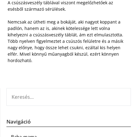
A csúszásveszély táblával viszont megelőzhetőek az
esésből származó sérülések.
Nemcsak az ütheti meg a bokáját, aki nagyot koppant a
padlón, hanem az is, akinek kötelessége lett volna
kihelyezni a csúszásveszély táblát, ám ezt elmulasztotta.
Több nyelven figyelmeztet a csúszós felületre és a másik
nagy előnye, hogy össze lehet csukni, ezáltal kis helyen
elfér. Mivel könnyű műanyagból készül, ezért könnyen
hordozható.
KERESÉS:
Navigáció
Baba-mama