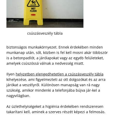
csúszásveszély tábla
biztonságos munkakörnyezet. Ennek érdekében minden
munkanap után, sőt, közben is fel kell mosni akár többször
is a betonpadlót, a járólapokat vagy az egyéb felületeket,
amelyek csúszóssá válnak a nedvesség miatt.
Ilyen
helyzetben elengedhetetlen a csúszásveszély tábla
kihelyezése, ami figyelmezteti az ott dolgozókat és az arra
járókat a veszélyről. Különösen manapság van rá nagy
szükség, amikor mindenki a telefonjába bújva jár-kel a
nagyvilágban.
Az üzlethelyiségeket a higiénia érdekében rendszeresen
takarítani kell, aminek a szerves részét képezi a felmosás.