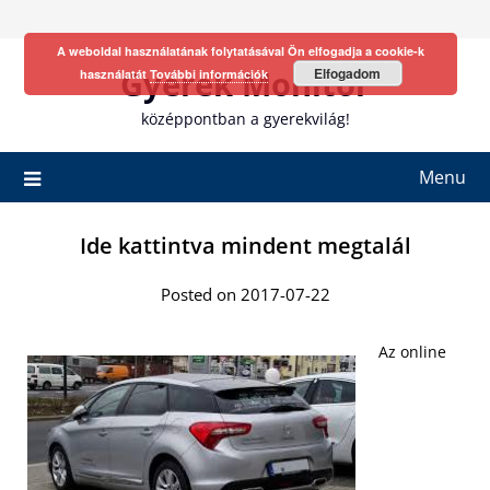
Skip
to
A weboldal használatának folytatásával Ön elfogadja a cookie-k
content
Gyerek Monitor
Elfogadom
használatát
További információk
középpontban a gyerekvilág!
Menu
Ide kattintva mindent megtalál
Posted on 2017-07-22
Az online