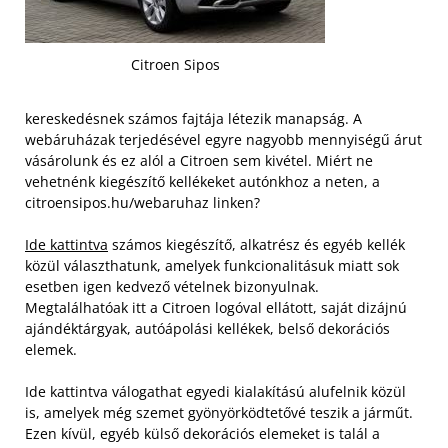
Citroen Sipos
kereskedésnek számos fajtája létezik manapság. A
webáruházak terjedésével egyre nagyobb mennyiségű árut
vásárolunk és ez alól a Citroen sem kivétel. Miért ne
vehetnénk kiegészítő kellékeket autónkhoz a neten, a
citroensipos.hu/webaruhaz linken?
Ide kattintva
számos kiegészítő, alkatrész és egyéb kellék
közül választhatunk, amelyek funkcionalitásuk miatt sok
esetben igen kedvező vételnek bizonyulnak.
Megtalálhatóak itt a Citroen logóval ellátott, saját dizájnú
ajándéktárgyak, autóápolási kellékek, belső dekorációs
elemek.
Ide kattintva válogathat egyedi kialakítású alufelnik közül
is, amelyek még szemet gyönyörködtetővé teszik a járműt.
Ezen kívül, egyéb külső dekorációs elemeket is talál a