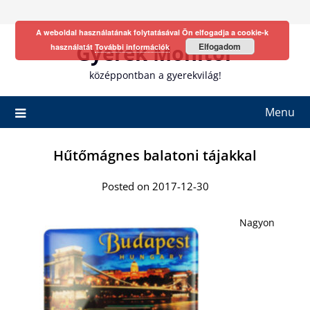
Skip
to
A weboldal használatának folytatásával Ön elfogadja a cookie-k
content
Gyerek Monitor
Elfogadom
használatát
További információk
középpontban a gyerekvilág!
Menu
Hűtőmágnes balatoni tájakkal
Posted on 2017-12-30
Nagyon