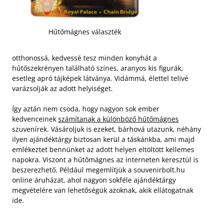
Hűtőmágnes választék
otthonossá, kedvessé tesz minden konyhát a
hűtőszekrényen található színes, aranyos kis figurák,
esetleg apró tájképek látványa. Vidámmá, élettel telivé
varázsolják az adott helyiséget.
Így aztán nem csoda, hogy nagyon sok ember
kedvenceinek
számítanak a különböző hűtőmágnes
szuvenírek. Vásároljuk is ezeket, bárhová utazunk, néhány
ilyen ajándéktárgy biztosan kerül a táskánkba, ami majd
emlékeztet bennünket az adott helyen eltöltött kellemes
napokra. Viszont a hűtőmágnes az interneten keresztül is
beszerezhető.
Például megemlítjük a souvenirbolt.hu
online áruházat, ahol nagyon sokféle ajándéktárgy
megvételére van lehetőségük azoknak, akik ellátogatnak
ide.