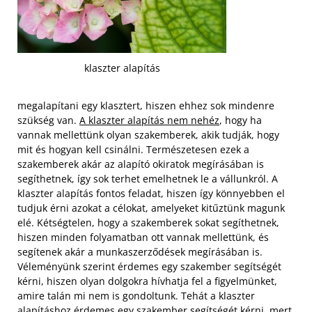
klaszter alapítás
megalapítani egy klasztert, hiszen ehhez sok mindenre
szükség van.
A klaszter alapítás nem nehéz
, hogy ha
vannak mellettünk olyan szakemberek, akik tudják, hogy
mit és hogyan kell csinálni. Természetesen ezek a
szakemberek akár az alapító okiratok megírásában is
segíthetnek, így sok terhet emelhetnek le a vállunkról. A
klaszter alapítás fontos feladat, hiszen így könnyebben el
tudjuk érni azokat a célokat, amelyeket kitűztünk magunk
elé.
Kétségtelen, hogy a szakemberek sokat segíthetnek,
hiszen minden folyamatban ott vannak mellettünk, és
segítenek akár a munkaszerződések megírásában is.
Véleményünk szerint érdemes egy szakember segítségét
kérni, hiszen olyan dolgokra hívhatja fel a figyelmünket,
amire talán mi nem is gondoltunk. Tehát a klaszter
alapításhoz érdemes egy szakember segítségét kérni, mert