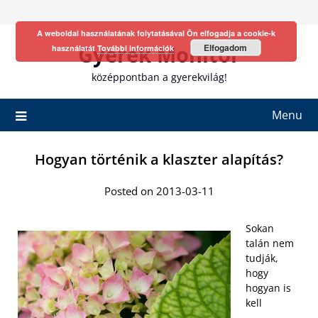
Skip
to
A weboldal használatának folytatásával Ön elfogadja a cookie-k
content
Gyerek Monitor
Elfogadom
használatát
További információk
középpontban a gyerekvilág!
Menu
Hogyan történik a klaszter alapítás?
Posted on 2013-03-11
Sokan
talán nem
tudják,
hogy
hogyan is
kell