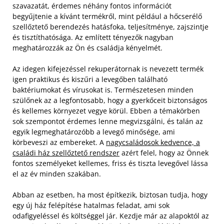
szavazatát, érdemes néhány fontos információt
begyűjtenie a kívánt termékről, mint például a hőcserélő
szellőztető berendezés hatásfoka, teljesítménye, zajszintje
és tisztíthatósága. Az említett tényezők nagyban
meghatározzák az Ön és családja kényelmét.
Az idegen kifejezéssel rekuperátornak is nevezett termék
igen praktikus és kiszűri a levegőben található
baktériumokat és vírusokat is. Természetesen minden
szülőnek az a legfontosabb, hogy a gyerkőceit biztonságos
és kellemes környezet vegye körül. Ebben a témakörben
sok szempontot érdemes lenne megvizsgálni, és talán az
egyik legmeghatározóbb a levegő minősége, ami
körbeveszi az embereket. A
nagycsaládosok kedvence, a
családi ház szellőztető rendszer
azért felel, hogy az Önnek
fontos személyeket kellemes, friss és tiszta levegővel lássa
el az év minden szakában.
Abban az esetben, ha most építkezik, biztosan tudja, hogy
egy új ház felépítése hatalmas feladat, ami sok
odafigyeléssel és költséggel jár. Kezdje már az alapoktól az