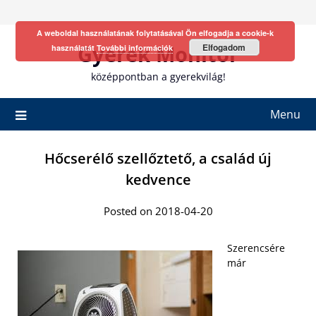
Skip
to
A weboldal használatának folytatásával Ön elfogadja a cookie-k
content
Gyerek Monitor
Elfogadom
használatát
További információk
középpontban a gyerekvilág!
Menu
Hőcserélő szellőztető, a család új
kedvence
Posted on 2018-04-20
Szerencsére
már