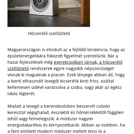
Hőcserélő szellőztető
Magyarországon is elindult az a fejlődő tendencia, hogy az
épületenergetikára fokozott figyelmet szentelünk. Bár a
hazai fejlesztések még
gyerekcipőben járnak, a hőcserélő
szellőztető
rendszerek egyre nagyobb népszerűséget
vívnak ki maguknak a piacon. Ezek lényege abban áll, hogy
a benti elhasznált levegőt kicserélik kinti friss, ezáltal
kellemesen üdévé varázsolva a szoba, vagy akár az egész
lakás légterét.
Mialatt a levegő a berendezésben beszerelt csövön
keresztül végighalad, évszaktól és hőmérséklettől függően
lehűl vagy felmelegszik. A módszer nagyon
energiatakarékos és környezetbarát. Abban az esetben, ha
a fent említett modern módszer mellett teszi le a