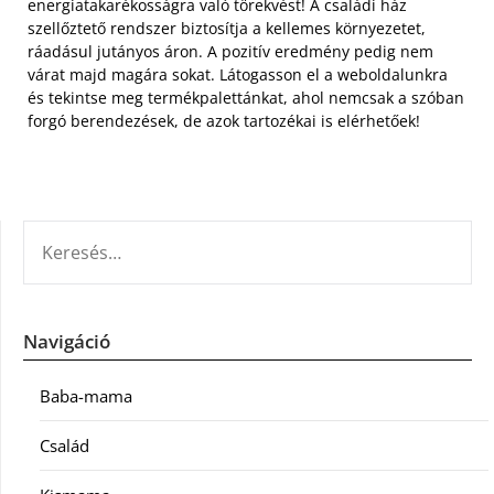
energiatakarékosságra való törekvést! A családi ház
szellőztető rendszer biztosítja a kellemes környezetet,
ráadásul jutányos áron. A pozitív eredmény pedig nem
várat majd magára sokat. Látogasson el a weboldalunkra
és tekintse meg termékpalettánkat, ahol nemcsak a szóban
forgó berendezések, de azok tartozékai is elérhetőek!
KERESÉS:
Navigáció
Baba-mama
Család