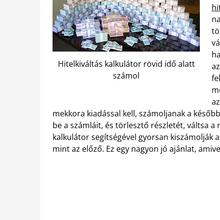
hi
na
tö
vá
ha
Hitelkiváltás kalkulátor rövid idő alatt
az
számol
fe
me
az
mekkora kiadással kell, számoljanak a később
be a számláit, és törlesztő részletét, váltsa a
kalkulátor segítségével gyorsan kiszámolják a
mint az előző. Ez egy nagyon jó ajánlat, amivel 