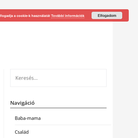
Elfogadom
lfogadja a cookie-k használatát
További információk
KERESÉS:
Navigáció
Baba-mama
Család