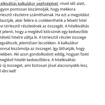
telkiváltás kalkulátor segítségével
, rövid idő alatt,
gyon pontosan kiszámolják, hogy mekkora
rlesztő részletre számíthatnak. Ha ezt a megoldást
lasztják, akár felére is csökkenthetik a felvett hitel
vi törlesztő részletének az összegét.
A hitelkiváltás
t jelenti, hogy a meglévő kölcsönét egy kedvezőbb
ltételű hitelre váltja ki. A törlesztő részlet összege
gváltozik, jelentősen lecsökken. A kalkulátor
onnal kiszámolja az összeget, így láthatják, hogy
iekben. Aki azon gondolkodott eddig, hogyan fizeti
 meglévő hitelét kedvezőbbre. A hitelkiváltás
z új összeget, ami biztosan jóval alacsonyabb lesz,
élni kell!