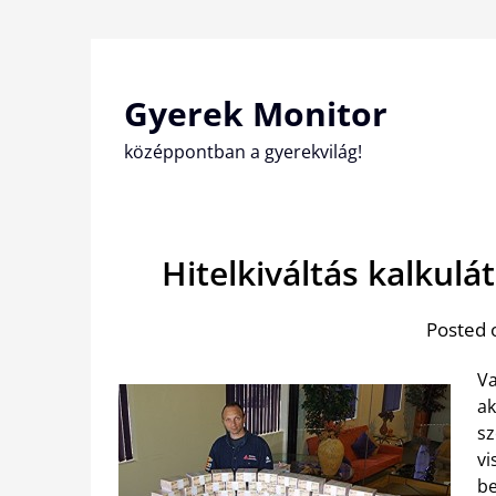
Skip
to
content
Gyerek Monitor
középpontban a gyerekvilág!
Hitelkiváltás kalkulá
Posted 
Va
ak
sz
vi
be