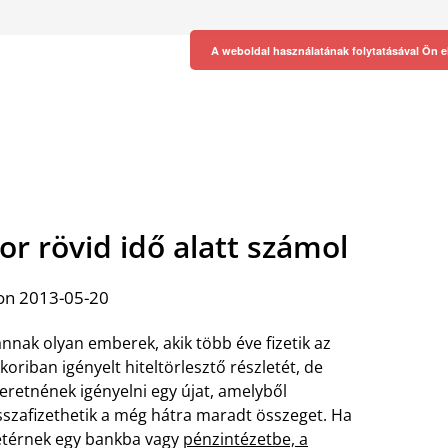
A weboldal használatának folytatásával Ön e
tor rövid idő alatt számol
on 2013-05-20
nnak olyan emberek, akik több éve fizetik az
koriban igényelt hiteltörlesztő részletét, de
eretnének igényelni egy újat, amelyből
sszafizethetik a még hátra maradt összeget. Ha
térnek egy bankba vagy
pénzintézetbe, a