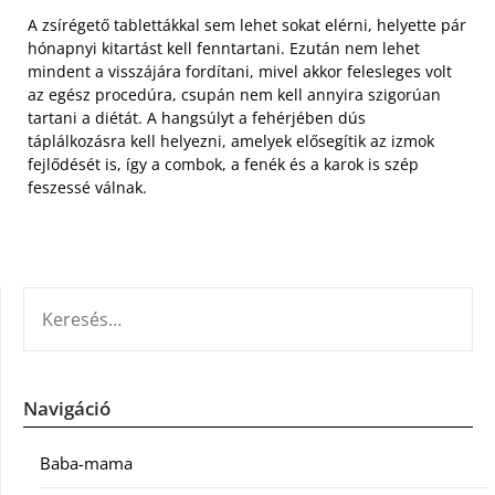
A zsírégető tablettákkal sem lehet sokat elérni, helyette pár
hónapnyi kitartást kell fenntartani. Ezután nem lehet
mindent a visszájára fordítani, mivel akkor felesleges volt
az egész procedúra, csupán nem kell annyira szigorúan
tartani a diétát. A hangsúlyt a fehérjében dús
táplálkozásra kell helyezni, amelyek elősegítik az izmok
fejlődését is, így a combok, a fenék és a karok is szép
feszessé válnak.
KERESÉS:
Navigáció
Baba-mama