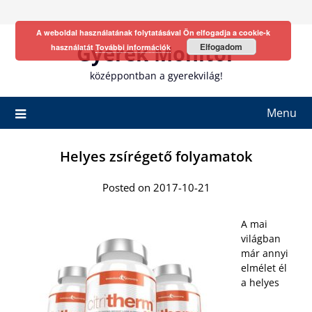
Skip
to
A weboldal használatának folytatásával Ön elfogadja a cookie-k
content
Gyerek Monitor
Elfogadom
használatát
További információk
középpontban a gyerekvilág!
Menu
Helyes zsírégető folyamatok
Posted on 2017-10-21
A mai
világban
már annyi
elmélet él
a helyes