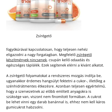
Zsírégető
fogyókúrával kapcsolatosan, hogy teljesen nehéz
eligazodni a nagy forgatagban. Megfelelő
zsírégető
készítmények nincsenek
, csupán kellő odaadás és
egészséges táplálék. Ezek segítenek elérni a kívánt alkatot.
A zsírégető folyamatokat a rendszeres mozgás indítja be,
ugyanakkor érdemes hangsúlyt fektetni a cukor-, illetőleg a
szénhidrátmentes étkezésre. Azonban teljesen egyértelmű,
hogy a szervezetnek az előbb említett anyagokra is
szüksége van, viszont nem finomított formában. A cukrot
be lehet vinni egy darab banánnal is, ehhez nem kell káros
gumicukrot habzsolni.