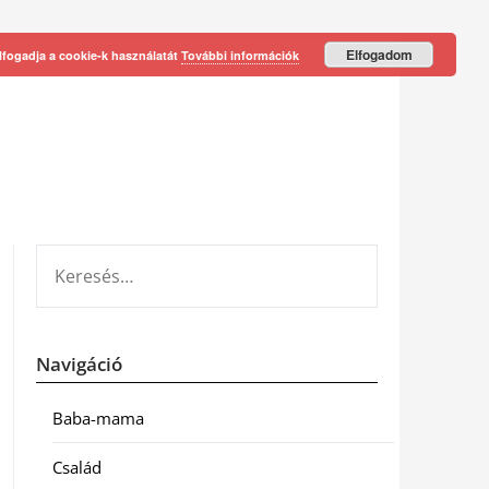
Elfogadom
lfogadja a cookie-k használatát
További információk
KERESÉS:
Navigáció
Baba-mama
Család