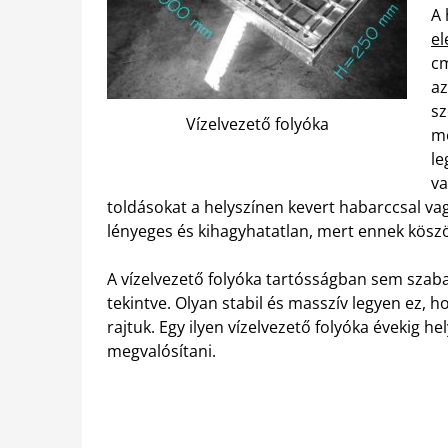
A 
e
cm
az
sz
Vízelvezető folyóka
mé
le
va
toldásokat a helyszínen kevert habarccsal vagy 
lényeges és kihagyhatatlan, mert ennek kösz
A vízelvezető folyóka tartósságban sem szaba
tekintve. Olyan stabil és masszív legyen ez, h
rajtuk. Egy ilyen vízelvezető folyóka évekig hel
megvalósítani.