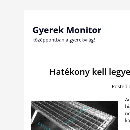
Skip
to
content
Gyerek Monitor
középpontban a gyerekvilág!
Hatékony kell legye
Posted 
An
bi
ne
ko