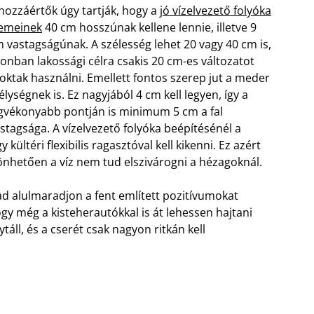
hozzáértők úgy tartják, hogy a
jó vízelvezető folyóka
lemeinek
40 cm hosszúnak kellene lennie, illetve 9
 vastagságúnak. A szélesség lehet 20 vagy 40 cm is,
onban lakossági célra csakis 20 cm-es változatot
oktak használni. Emellett fontos szerep jut a meder
lységnek is. Ez nagyjából 4 cm kell legyen, így a
gvékonyabb pontján is minimum 5 cm a fal
stagsága.
A vízelvezető folyóka beépítésénél a
kültéri flexibilis ragasztóval kell kikenni. Ez azért
önhetően a víz nem tud elszivárogni a hézagoknál.
d alulmaradjon a fent említett pozitívumokat
ogy még a kisteherautókkal is át lehessen hajtani
ytáll, és a cserét csak nagyon ritkán kell