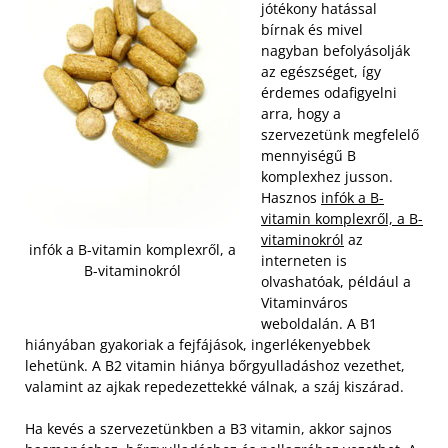
jótékony hatással
bírnak és mivel
nagyban befolyásolják
az egészséget, így
érdemes odafigyelni
arra, hogy a
szervezetünk megfelelő
mennyiségű B
komplexhez jusson.
Hasznos
infók a B-
vitamin komplexről, a B-
vitaminokról
az
infók a B-vitamin komplexről, a
interneten is
B-vitaminokról
olvashatóak, például a
Vitaminváros
weboldalán. A B1
hiányában gyakoriak a fejfájások, ingerlékenyebbek
lehetünk. A B2 vitamin hiánya bőrgyulladáshoz vezethet,
valamint az ajkak repedezettekké válnak, a száj kiszárad.
Ha kevés a szervezetünkben a B3 vitamin, akkor sajnos