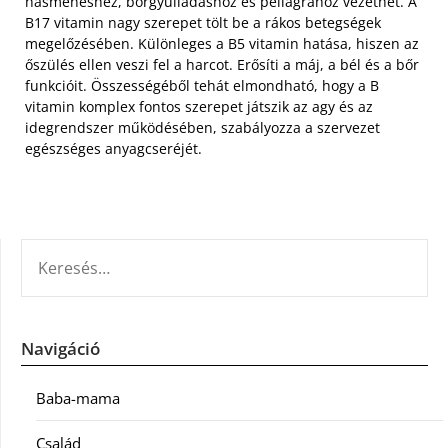
hasmenéshez, bőrgyulladáshoz és pellagrához vezethet. A
B17 vitamin nagy szerepet tölt be a rákos betegségek
megelőzésében. Különleges a B5 vitamin hatása, hiszen az
őszülés ellen veszi fel a harcot. Erősíti a máj, a bél és a bőr
funkcióit. Összességéből tehát elmondható, hogy a B
vitamin komplex fontos szerepet játszik az agy és az
idegrendszer működésében, szabályozza a szervezet
egészséges anyagcseréjét.
KERESÉS:
Navigáció
Baba-mama
Család