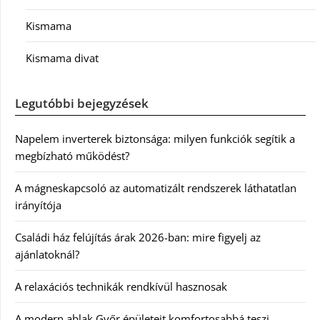
Kismama
Kismama divat
Legutóbbi bejegyzések
Napelem inverterek biztonsága: milyen funkciók segítik a
megbízható működést?
A mágneskapcsoló az automatizált rendszerek láthatatlan
irányítója
Családi ház felújítás árak 2026-ban: mire figyelj az
ajánlatoknál?
A relaxációs technikák rendkívül hasznosak
A modern ablak Győr épületeit komfortosabbá teszi