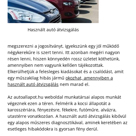
Használt autó átvizsgálás
megszerezni a jogosítványt, igyekszünk egy jól működő
négykerekűre is szert tenni. Itt azonban megéri nagyon
résen lenni, hiszen könnyedén rossz üzletet köthetünk,
amennyiben nem vagyunk kellően tájékozottak.
Elkerülhetjük a felesleges kiadásokat és a csalódást, amit
egy műszakilag hibás jármű
okozhat, amennyiben a
használt autó átvizsgálás
nem marad el.
Az autoallapot.hu weboldal munkatársai alapos munkát
végeznek ezen a téren. Felmérik a kocsi állapotát a
karosszériára, fényezésre, fékekre, futóműre, alvázra,
utastérre vonatkozóan. A használt autó átvizsgálás kibővül
egy alapos műszeres diagnosztikával, aminek keretében az
esetleges hibakódokra is gyorsan fény derül.