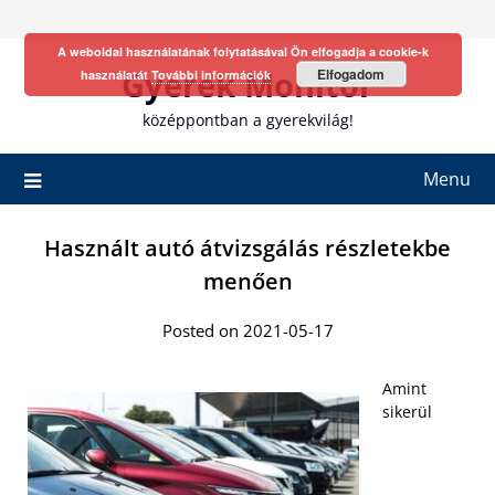
Skip
to
A weboldal használatának folytatásával Ön elfogadja a cookie-k
content
Gyerek Monitor
Elfogadom
használatát
További információk
középpontban a gyerekvilág!
Menu
Használt autó átvizsgálás részletekbe
menően
Posted on 2021-05-17
Amint
sikerül