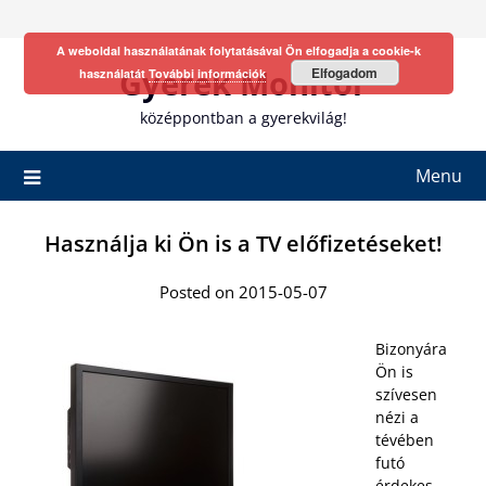
Skip
to
A weboldal használatának folytatásával Ön elfogadja a cookie-k
content
Gyerek Monitor
Elfogadom
használatát
További információk
középpontban a gyerekvilág!
Menu
Használja ki Ön is a TV előfizetéseket!
Posted on 2015-05-07
Bizonyára
Ön is
szívesen
nézi a
tévében
futó
érdekes