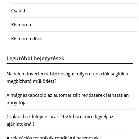
Család
Kismama
Kismama divat
Legutóbbi bejegyzések
Napelem inverterek biztonsága: milyen funkciók segítik a
megbízható működést?
A mágneskapcsoló az automatizált rendszerek láthatatlan
irányítója
Családi ház felújítás árak 2026-ban: mire figyelj az
ajánlatoknál?
A relaxációs technikák rendkívül hasznosak