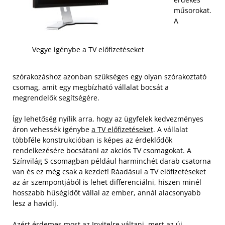
műsorokat.
A
Vegye igénybe a TV előfizetéseket
szórakozáshoz azonban szükséges egy olyan szórakoztató
csomag, amit egy megbízható vállalat bocsát a
megrendelők segítségére.
Így lehetőség nyílik arra, hogy az ügyfelek kedvezményes
áron vehessék igénybe
a TV előfizetéseket
. A vállalat
többféle konstrukcióban is képes az érdeklődők
rendelkezésére bocsátani az akciós TV csomagokat. A
Színvilág S csomagban például harminchét darab csatorna
van és ez még csak a kezdet! Ráadásul a TV előfizetéseket
az ár szempontjából is lehet differenciálni, hiszen minél
hosszabb hűségidőt vállal az ember, annál alacsonyabb
lesz a havidíj.
Azért érdemes most az Invitelre váltani, mert az új