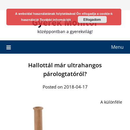
Skip
to
A weboldal használatának folytatásával Ön elfogadja a cookie-k
content
Gyerek Monitor
Elfogadom
használatát
További információk
középpontban a gyerekvilág!
Menu
Hallottál már ultrahangos
párologtatóról?
Posted on 2018-04-17
A különféle