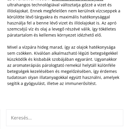
ultrahangos technológiával változtatja gőzzé a vizet és
illóolajokat. Ennek megfelelően nem kerülnek vízcseppek a
körülötte lévő tárgyakra és maximális hatékonysággal
használja fel a benne lévő vizet és illóolajokat is. Az apró
szemcséjű víz és olaj a levegő részévé válik, így tökéletes
páratartalom és kellemes környezet idézhető elő.
Mivel a vízpára hideg marad, így az olajok hatékonysága
sem csökken. Kiválóan alkalmazható légúti betegségekkel
küszködők és kisbabák szobájában egyaránt. Ugyanakkor
az aromaterápiás párologtató remekül helytáll különféle
betegségek kezelésében és megelőzésében, így érdemes
tudatosan olyan illatanyagokkal együtt használni, amelyek
segítik a gyógyulást, illetve az immunerősítést.
KERESÉS: