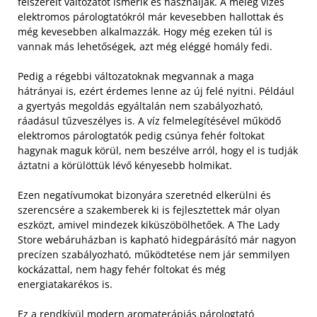
felszerelt változatot ismerik és használják. A meleg vizes
elektromos párologtatókról már kevesebben hallottak és
még kevesebben alkalmazzák. Hogy még ezeken túl is
vannak más lehetőségek, azt még eléggé homály fedi.
Pedig a régebbi változatoknak megvannak a maga
hátrányai is, ezért érdemes lenne az új felé nyitni. Például
a gyertyás megoldás egyáltalán nem szabályozható,
ráadásul tűzveszélyes is. A víz felmelegítésével működő
elektromos párologtatók pedig csúnya fehér foltokat
hagynak maguk körül, nem beszélve arról, hogy el is tudják
áztatni a körülöttük lévő kényesebb holmikat.
Ezen negatívumokat bizonyára szeretnéd elkerülni és
szerencsére a szakemberek ki is fejlesztettek már olyan
eszközt, amivel mindezek kiküszöbölhetőek. A The Lady
Store webáruházban is kapható hidegpárásító már nagyon
precízen szabályozható, működtetése nem jár semmilyen
kockázattal, nem hagy fehér foltokat és még
energiatakarékos is.
Ez a rendkívül modern
aromaterápiás párologtató