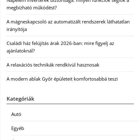
Napelem inverterek biztonsága: milyen funkciók segítik a
megbízható működést?
A mágneskapcsoló az automatizált rendszerek láthatatlan
irányítója
Családi ház felújítás árak 2026-ban: mire figyelj az
ajánlatoknál?
A relaxációs technikák rendkívül hasznosak
A modern ablak Győr épületeit komfortosabbá teszi
Kategóriák
Autó
Egyéb