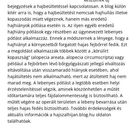
bejegyzések a hajbeültetéssel kapcsolatosan. A blog külön
kitér arra is, hogy a hajbeültetést nemcsak hajhullás illetve
kopaszodás miatt végeznek, hanem más eredetű
hajhiányok pótlása esetén is. Az ilyen egyéb eredetű
hajhiány pótlások egy részében az úgynevezett lebenyes
pótlást alkalmazzáz. Ennek a módszernek a lényege, hogy a
hajhiányt a környezetből forgatott hajas fejbőrrel fedik.
Ezt
a megoldást alkalmazzák többek között a „körülírt
kopaszság” (alopecia areata, alopecia circumscripta) vagy
például a fejbőrben lévő bőrgyógyászati jellegű elváltozás
eltávolítása után visszamaradó hiányok esetében, ahol
hajátültetés nem alkalmazható, mert az átültetett haj nem
marad meg. A lebenyes pótlást a legtöbb esetben helyi
érzéstelenítéssel végzik, aminek köszönhetően a műtét
időtartamára teljes fájdalommentesség is biztosítható. A
műtét végére az operált területen a lebeny bevarrása után
teljes hajas fedés biztosítható. További érdekességek és
aktuális információk a hajszalhijan.blog.hu oldalon
találhatóak.