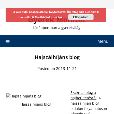
Skip
to
A weboldal használatának folytatásával Ön elfogadja a cookie-k
content
Gyerek Monitor
Elfogadom
használatát
További információk
középpontban a gyerekvilág!
Menu
Hajszálhíjáns blog
Posted on 2013-11-21
Szakmai blog a
hajbeültetésről
: A
hajszálhíján blog
Hajszálhíjáns blog
oldalon folyamatosan
készülnek új