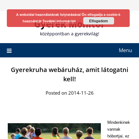
Skip
to
A weboldal használatának folytatásával Ön elfogadja a cookie-k
content
Gyerek Monitor
Elfogadom
használatát
További információk
középpontban a gyerekvilág!
Menu
Gyerekruha webáruház, amit látogatni
kell!
Posted on 2014-11-26
Mindenkinek
vannak
hóbortjai, ez