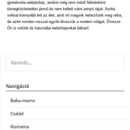
gyerekruha webáruház, amikor még nem indult félóránként
tömegközlekedési jármű és nem kellett várni annyit rájuk. Azóta
sokkal könnyebb lett az élet, amit mi magunk nehezítünk meg néha,
de azért minden rosszal együtt élvezzük a modern világot. Élvezze
Ön is velünk és használja webshopunkat bátran!
KERESÉS:
Navigáció
Baba-mama
Család
Kismama