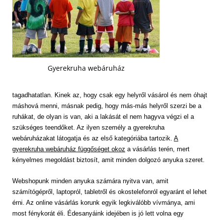
Gyerekruha webáruház
tagadhatatlan. Kinek az, hogy csak egy helyről vásárol és nem óhajt
máshová menni, másnak pedig, hogy más-más helyről szerzi be a
ruhákat, de olyan is van, aki a lakását el nem hagyva végzi el a
szükséges teendőket. Az ilyen személy a gyerekruha
webáruházakat látogatja és az első kategóriába tartozik.
A
gyerekruha webáruház függőséget okoz
a vásárlás terén, mert
kényelmes megoldást biztosít, amit minden dolgozó anyuka szeret.
Webshopunk minden anyuka számára nyitva van, amit
számítógépről, laptopról, tabletről és okostelefonról egyaránt el lehet
érni. Az online vásárlás korunk egyik legkiválóbb vívmánya, ami
most fénykorát éli. Édesanyáink idejében is jó lett volna egy