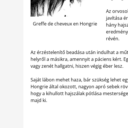
Az orvosok
javítása é
Greffe de cheveux en Hongrie
hány hajsz
eredmény 
révén.
Az érzéstelenítő beadása után indulhat a műt
helyről a másikra, amennyit a páciens kért. Eg
vagy zenét hallgatni, hiszen végig éber lesz.
Saját lábon mehet haza, bár szükség lehet eg
Hongrie által okozott, nagyon apró sebek röv
hogy a kihullott hajszálak pótlása mesterség
majd ki.