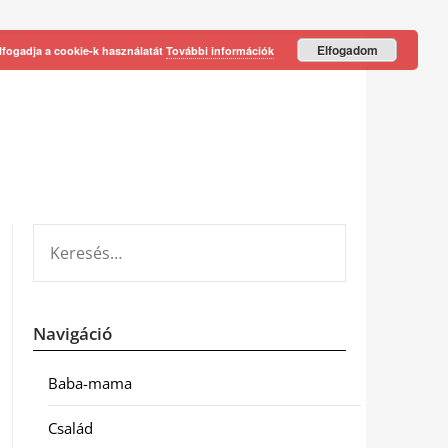
Elfogadom
lfogadja a cookie-k használatát
További információk
KERESÉS:
Navigáció
Baba-mama
Család