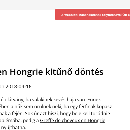
A weboldal használatának folytatásával Ön e
en Hongrie kitűnő döntés
on 2018-04-16
ép látvány, ha valakinek kevés haja van. Ennek
ében a nők sem örülnek neki, ha egy férfinak kopasz
nak a fején. Sok úr azt hiszi, hogy bele kell törődnie
oblémába, pedig a
Greffe de cheveux en Hongrie
 nyújthatna.