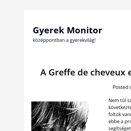
Skip
to
content
Gyerek Monitor
középpontban a gyerekvilág!
A Greffe de cheveux 
Posted 
Nem túl sz
következt
foltok van
ebbe a pr
segítséget