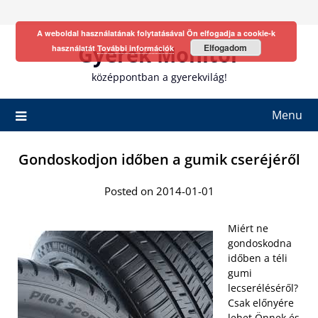
Skip
to
A weboldal használatának folytatásával Ön elfogadja a cookie-k
content
Gyerek Monitor
Elfogadom
használatát
További információk
középpontban a gyerekvilág!
Menu
Gondoskodjon időben a gumik cseréjéről
Posted on 2014-01-01
Miért ne
gondoskodna
időben a téli
gumi
lecseréléséről?
Csak előnyére
lehet Önnek és