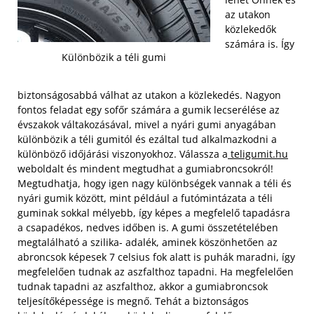
az utakon
közlekedők
számára is. Így
Különbözik a téli gumi
biztonságosabbá válhat az utakon a közlekedés. Nagyon
fontos feladat egy sofőr számára a gumik lecserélése az
évszakok váltakozásával, mivel a nyári gumi anyagában
különbözik a téli gumitól és ezáltal tud alkalmazkodni a
különböző időjárási viszonyokhoz. Válassza a
teligumit.hu
weboldalt és mindent megtudhat a gumiabroncsokról!
Megtudhatja, hogy igen nagy különbségek vannak a téli és
nyári gumik között, mint például a futómintázata a téli
guminak sokkal mélyebb, így képes a megfelelő tapadásra
a csapadékos, nedves időben is. A gumi összetételében
megtalálható a szilika- adalék, aminek köszönhetően az
abroncsok képesek 7 celsius fok alatt is puhák maradni, így
megfelelően tudnak az aszfalthoz tapadni. Ha megfelelően
tudnak tapadni az aszfalthoz, akkor a gumiabroncsok
teljesítőképessége is megnő. Tehát a biztonságos