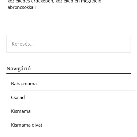
közlekedés érdekében, közlekedjen megfelelő
abroncsokkal!
KERESÉS:
Navigáció
Baba-mama
Család
Kismama
Kismama divat