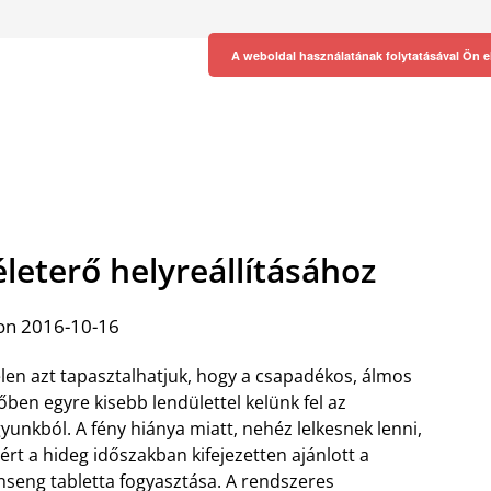
A weboldal használatának folytatásával Ön e
életerő helyreállításához
on 2016-10-16
len azt tapasztalhatjuk, hogy a csapadékos, álmos
őben egyre kisebb lendülettel kelünk fel az
yunkból. A fény hiánya miatt, nehéz lelkesnek lenni,
ért a hideg időszakban kifejezetten ajánlott a
nseng tabletta fogyasztása. A rendszeres