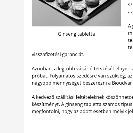
sz
az
A 
m
Ginseng tabletta
te
te
visszafizetési garanciát.
Azonban, a legtöbb vásárló tetszését elnyeri 
próbát. Folyamatos szedésre van szükség, a
nagyobb mennyiséget beszerezni a Bioudvar 
A kedvező szállítási feltételeknek köszönhet
készítményt. A ginseng tabletta számos típu
megfontolni, hogy az adott esetben melyik je