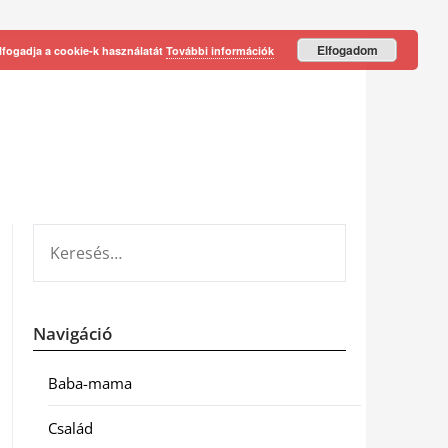
Elfogadom
lfogadja a cookie-k használatát
További információk
KERESÉS:
Navigáció
Baba-mama
Család