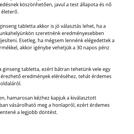
edésnek köszönhetően, javul a test állapota és nő
 életerő.
ginseng tabletta akkor is jó választás lehet, ha a
unkahelyünkön szeretnénk eredményesebben
ljesíteni. Esetleg, ha mégsem lennénk elégedettek a
rmékkel, akkor igénybe vehetjük a 30 napos pénz
a ginseng tabletta, ezért bátran tehetünk vele egy
z érezhető eredmények eléréséhez, tehát érdemes
oldaláról.
ően, hamarosan kézhez kapjuk a kiválasztott
sban vásárolható meg a honlapról, ezért érdemes
lentené a legjobb döntést.