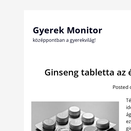
Skip
to
content
Gyerek Monitor
középpontban a gyerekvilág!
Ginseng tabletta az 
Posted 
Té
id
ág
ez
gi