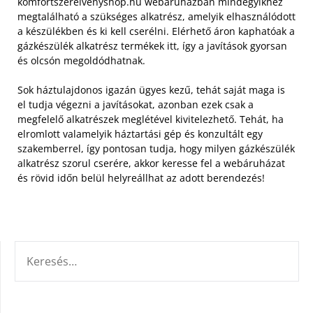
komfortszerelvenyshop.hu webáruházban mindegyikhez
megtalálható a szükséges alkatrész, amelyik elhasználódott
a készülékben és ki kell cserélni. Elérhető áron kaphatóak a
gázkészülék alkatrész termékek itt, így a javítások gyorsan
és olcsón megoldódhatnak.
Sok háztulajdonos igazán ügyes kezű, tehát saját maga is
el tudja végezni a javításokat, azonban ezek csak a
megfelelő alkatrészek meglétével kivitelezhető. Tehát, ha
elromlott valamelyik háztartási gép és konzultált egy
szakemberrel, így pontosan tudja, hogy milyen gázkészülék
alkatrész szorul cserére, akkor keresse fel a webáruházat
és rövid időn belül helyreállhat az adott berendezés!
KERESÉS: