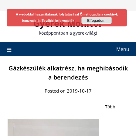
Skip
to
A weboldal használatának folytatásával Ön elfogadja a cookie-k
content
Gyerek Monitor
Elfogadom
használatát
További információk
középpontban a gyerekvilág!
Menu
Gázkészülék alkatrész, ha meghibásodik
a berendezés
Posted on 2019-10-17
Több