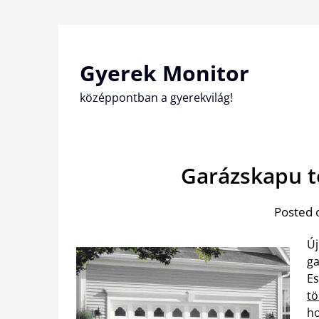
Skip
to
content
Gyerek Monitor
középpontban a gyerekvilág!
Garázskapu t
Posted 
Új
ga
Es
tö
ho