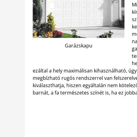
Mi
kí
sz
ke
me
na
Garázskapu
g
te
he
ezáltal a hely maximálisan kihasználható, úgy 
megbízható rugós rendszerrel van felszerelve,
kiválaszthatja, hiszen egyáltalán nem kötelez
barnát, a fa természetes színét is, ha ez jobb