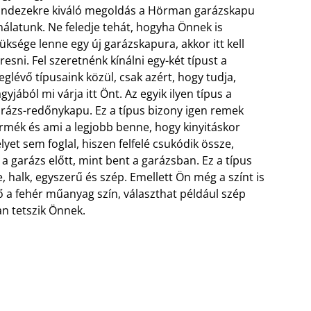
ndezekre kiváló megoldás a Hörman garázskapu
nálatunk. Ne feledje tehát, hogyha Önnek is
üksége lenne egy új garázskapura, akkor itt kell
resni. Fel szeretnénk kínálni egy-két típust a
glévő típusaink közül, csak azért, hogy tudja,
gyjából mi várja itt Önt. Az egyik ilyen típus a
arázs-redőnykapu.
Ez a típus bizony igen remek
rmék és ami a legjobb benne, hogy kinyitáskor
lyet sem foglal, hiszen felfelé csukódik össze,
a garázs előtt, mint bent a garázsban. Ez a típus
 halk, egyszerű és szép. Emellett Ön még a színt is
ő a fehér műanyag szín, választhat például szép
an tetszik Önnek.