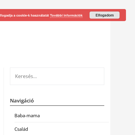
Elfogadom
lfogadja a cookie-k használatát
További információk
KERESÉS:
Navigáció
Baba-mama
Család